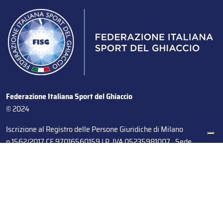
Federazione Italiana Sport del Ghiaccio
© 2024
Iscrizione al Registro delle Persone Giuridiche di Milano
n.1562/2017 CF 97016560159 | P. IVA 05235981007 Sede
Legale: Via Piranesi 46 – 20137 – Milano