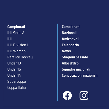
Campionati
Campionati
IHL Serie A
Nazionali
IHL
Amichevoli
IHL Division I
Calendario
IHL Women
News
Para Ice Hockey
Stagioni passate
Under 19
Albo d’Oro
Under 16
Squadre nazionali
Under 14
Convocazioni nazionali
Supercoppa
Coppa Italia