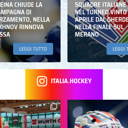
EINA CHIUDE LA
SQUADRE ITALIANE 
AMPAGNA DI
NEL TORNEO VINTO
RZAMENTO, NELLA
APRILE DAL GHERD
IKHNOV RINNOVA
NELLA FINALE SUL
ASSA
MERANO
LEGGI TUTTO
LEGGI 
ITALIA.HOCKEY