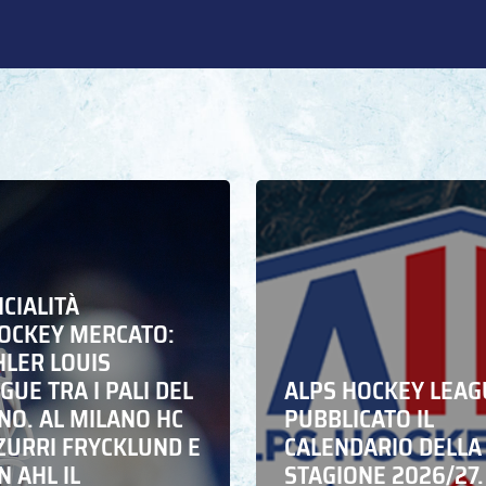
ICIALITÀ
HOCKEY MERCATO:
HLER LOUIS
UE TRA I PALI DEL
ALPS HOCKEY LEAG
NO. AL MILANO HC
PUBBLICATO IL
ZZURRI FRYCKLUND E
CALENDARIO DELLA
N AHL IL
STAGIONE 2026/27.