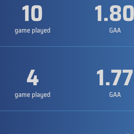
10
1.8
game played
GAA
4
1.77
game played
GAA