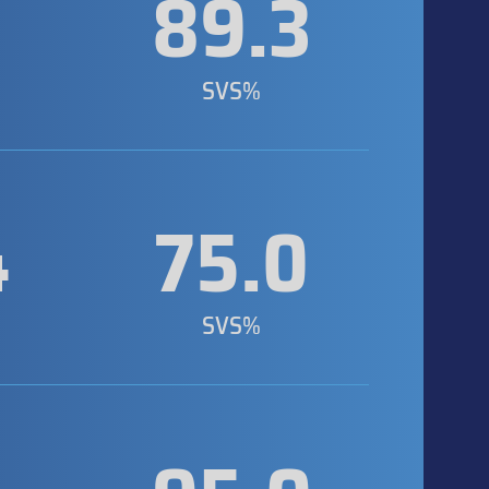
9
89.3
SVS%
4
75.0
SVS%