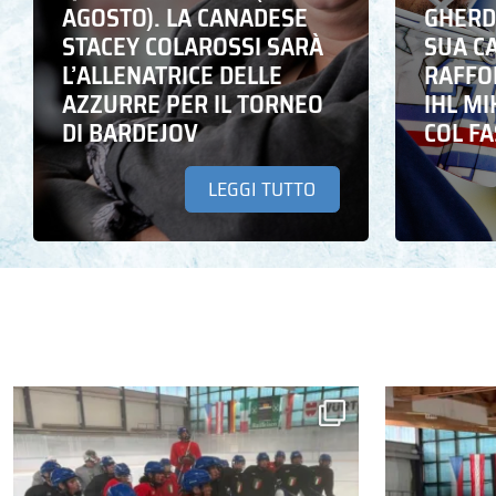
AGOSTO). LA CANADESE
GHERD
STACEY COLAROSSI SARÀ
SUA C
L’ALLENATRICE DELLE
RAFFO
AZZURRE PER IL TORNEO
IHL M
DI BARDEJOV
COL F
LEGGI TUTTO