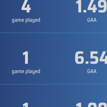
4
1.4
game played
GAA
1
6.5
game played
GAA