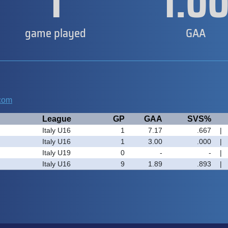
1
1.0
game played
GAA