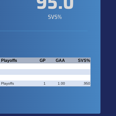
0
95.0
SVS%