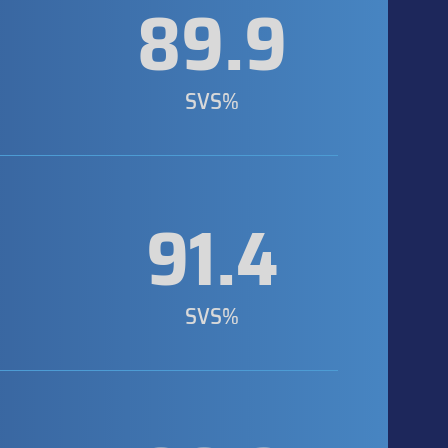
0
89.9
SVS%
91.4
SVS%