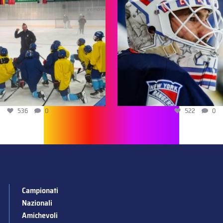
522
0
202
0
Campionati
Nazionali
Amichevoli