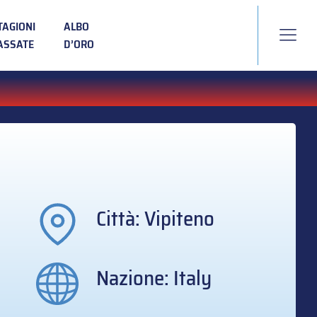
TAGIONI
ALBO
ASSATE
D’ORO
Città: Vipiteno
Nazione: Italy