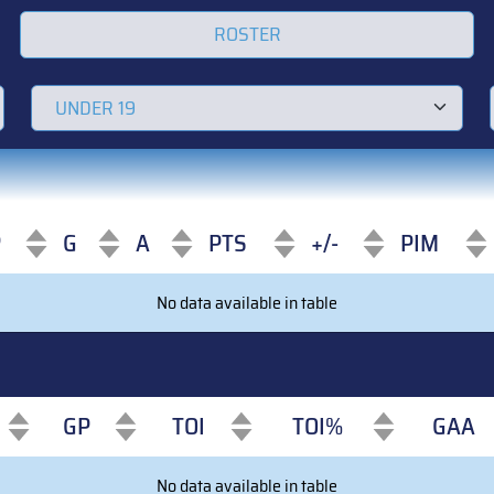
ROSTER
P
G
A
PTS
+/-
PIM
P
G
A
PTS
+/-
PIM
No data available in table
GP
TOI
TOI%
GAA
GP
TOI
TOI%
GAA
No data available in table