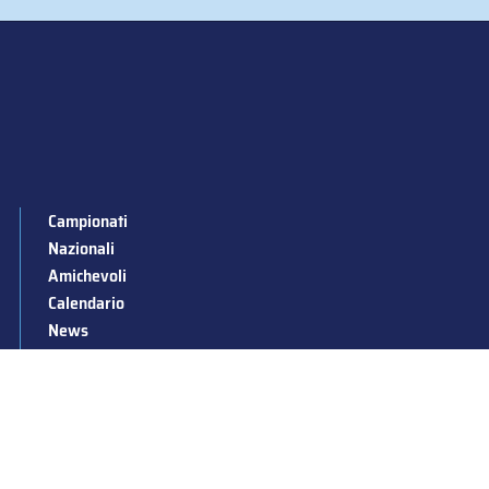
Campionati
Nazionali
Amichevoli
Calendario
News
Stagioni passate
Albo d’Oro
Squadre nazionali
Convocazioni nazionali