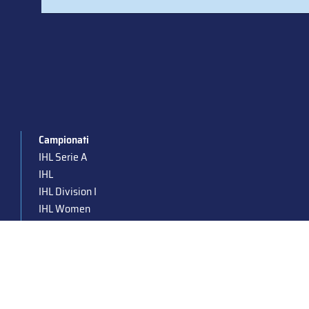
Campionati
IHL Serie A
IHL
IHL Division I
IHL Women
Para Ice Hockey
Under 19
Under 16
Under 14
Supercoppa