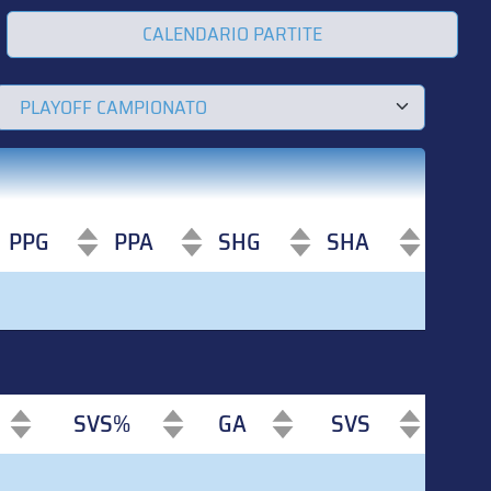
CALENDARIO PARTITE
PPG
PPA
SHG
SHA
PPG
PPA
SHG
SHA
SVS%
GA
SVS
SVS%
GA
SVS