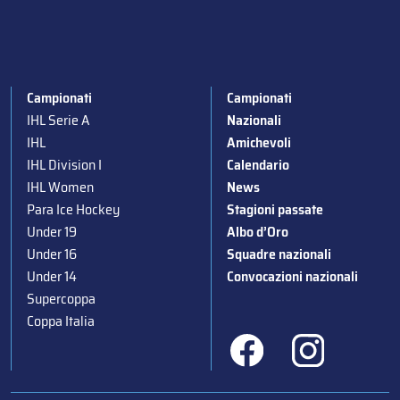
Campionati
Campionati
IHL Serie A
Nazionali
IHL
Amichevoli
IHL Division I
Calendario
IHL Women
News
Para Ice Hockey
Stagioni passate
Under 19
Albo d’Oro
Under 16
Squadre nazionali
Under 14
Convocazioni nazionali
Supercoppa
Coppa Italia