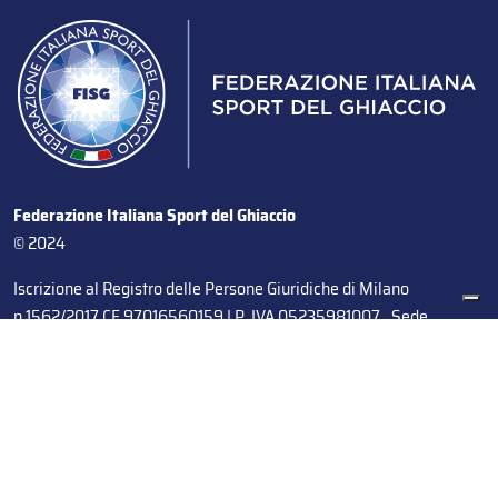
Federazione Italiana Sport del Ghiaccio
© 2024
Iscrizione al Registro delle Persone Giuridiche di Milano
n.1562/2017 CF 97016560159 | P. IVA 05235981007 Sede
Legale: Via Piranesi 46 – 20137 – Milano