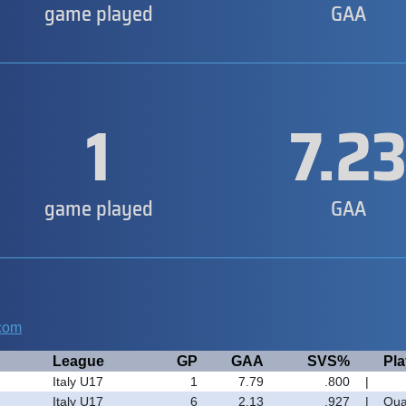
game played
GAA
1
7.2
game played
GAA