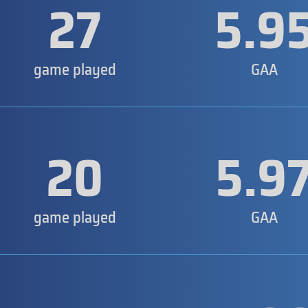
27
5.9
game played
GAA
20
5.9
game played
GAA