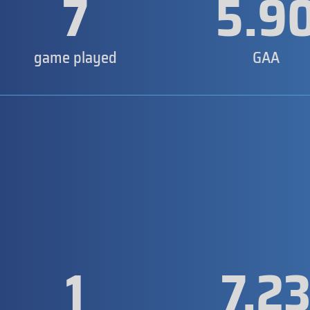
7
5.9
game played
GAA
1
7.2