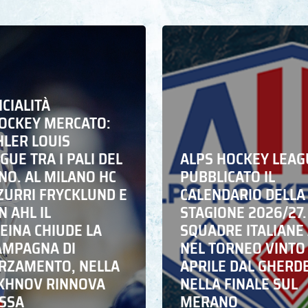
ICIALITÀ
HOCKEY MERCATO:
HLER LOUIS
UE TRA I PALI DEL
ALPS HOCKEY LEAG
NO. AL MILANO HC
PUBBLICATO IL
ZZURRI FRYCKLUND E
CALENDARIO DELLA
N AHL IL
STAGIONE 2026/27.
EINA CHIUDE LA
SQUADRE ITALIANE 
AMPAGNA DI
NEL TORNEO VINTO
RZAMENTO, NELLA
APRILE DAL GHERD
IKHNOV RINNOVA
NELLA FINALE SUL
ASSA
MERANO