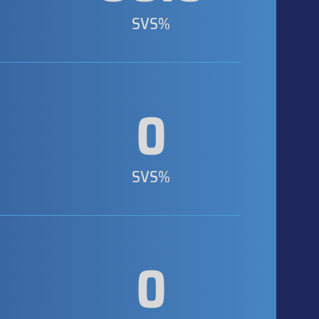
SVS%
0
SVS%
0