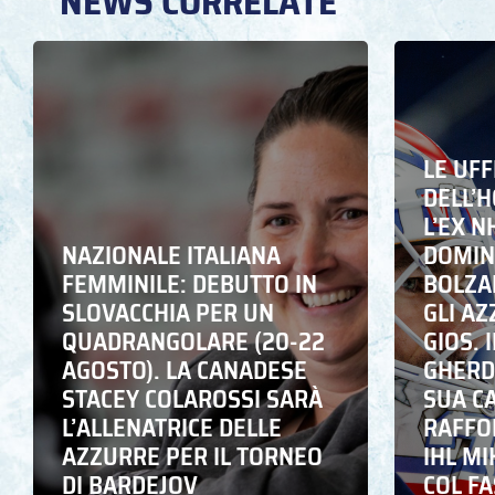
NEWS CORRELATE
LE UFF
DELL’
L’EX N
NAZIONALE ITALIANA
DOMING
FEMMINILE: DEBUTTO IN
BOLZA
SLOVACCHIA PER UN
GLI A
QUADRANGOLARE (20-22
GIOS. I
AGOSTO). LA CANADESE
GHERD
STACEY COLAROSSI SARÀ
SUA C
L’ALLENATRICE DELLE
RAFFO
AZZURRE PER IL TORNEO
IHL M
DI BARDEJOV
COL F