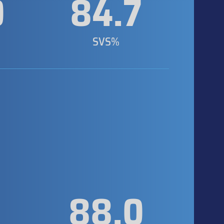
0
84.7
SVS%
3
88.0