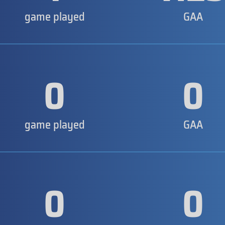
game played
GAA
0
0
game played
GAA
0
0