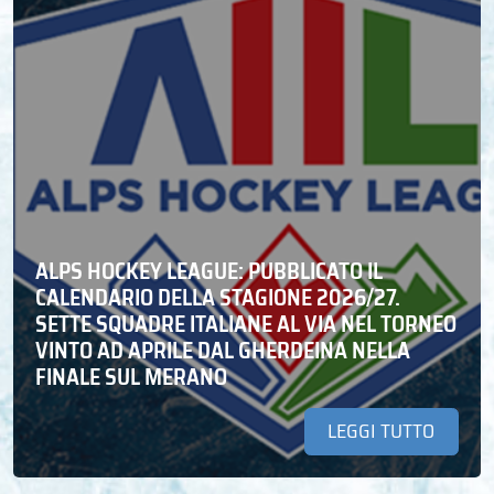
ALPS HOCKEY LEAGUE: PUBBLICATO IL
CALENDARIO DELLA STAGIONE 2026/27.
SETTE SQUADRE ITALIANE AL VIA NEL TORNEO
VINTO AD APRILE DAL GHERDEINA NELLA
FINALE SUL MERANO
LEGGI TUTTO