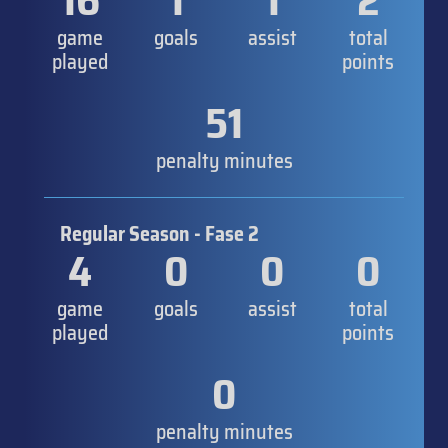
16
1
1
2
game
goals
assist
total
played
points
51
penalty minutes
Regular Season - Fase 2
4
0
0
0
game
goals
assist
total
played
points
0
penalty minutes