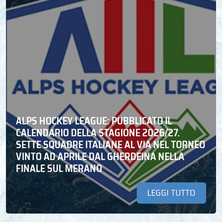
ALPS HOCKEY LEAGUE: PUBBLICATO IL
CALENDARIO DELLA STAGIONE 2026/27.
SETTE SQUADRE ITALIANE AL VIA NEL TORNEO
VINTO AD APRILE DAL GHERDEINA NELLA
FINALE SUL MERANO
LEGGI TUTTO