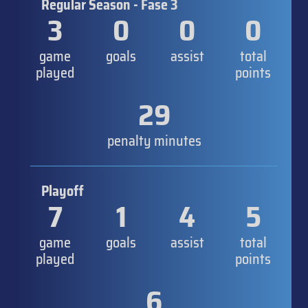
Regular Season - Fase 3
3
0
0
0
game
goals
assist
total
played
points
29
penalty minutes
Playoff
7
1
4
5
game
goals
assist
total
played
points
6