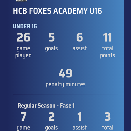
HCB FOXES ACADEMY U16
UNDER 16
26
5
6
11
game
goals
assist
total
played
points
49
penalty minutes
Regular Season - Fase 1
7
2
1
3
game
goals
assist
total