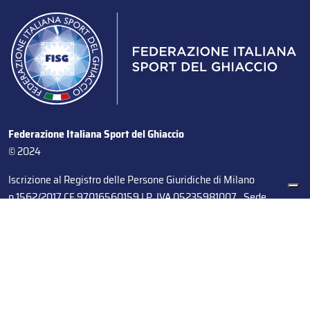
Federazione Italiana Sport del Ghiaccio
© 2024
Iscrizione al Registro delle Persone Giuridiche di Milano
n.1562/2017 CF 97016560159 | P. IVA 05235981007 Sede
Legale: Via Piranesi 46 – 20137 – Milano