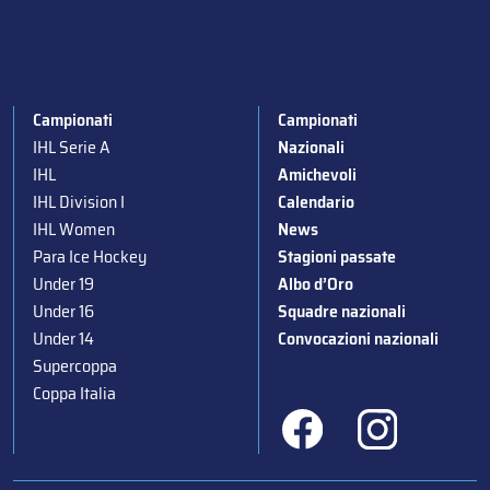
Campionati
Campionati
IHL Serie A
Nazionali
IHL
Amichevoli
IHL Division I
Calendario
IHL Women
News
Para Ice Hockey
Stagioni passate
Under 19
Albo d’Oro
Under 16
Squadre nazionali
Under 14
Convocazioni nazionali
Supercoppa
Coppa Italia