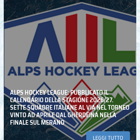
ALPS HOCKEY LEAGUE: PUBBLICATO IL
CALENDARIO DELLA STAGIONE 2026/27.
SETTE SQUADRE ITALIANE AL VIA NEL TORNEO
VINTO AD APRILE DAL GHERDEINA NELLA
FINALE SUL MERANO
LEGGI TUTTO