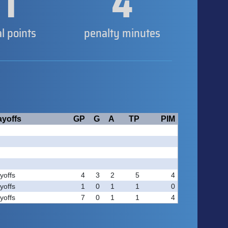
1
4
al points
penalty minutes