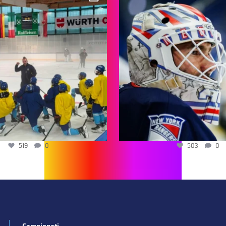
519
0
503
0