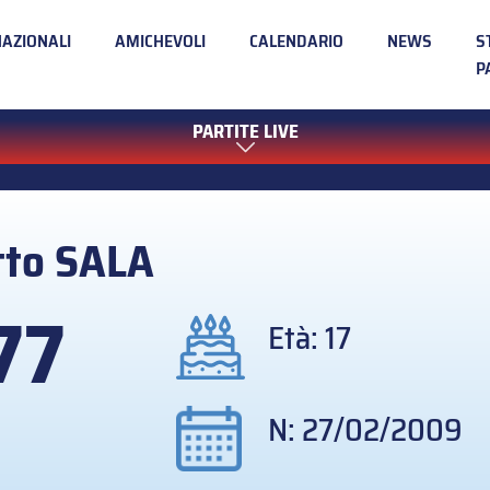
NAZIONALI
AMICHEVOLI
CALENDARIO
NEWS
S
P
PARTITE LIVE
tto
SALA
77
Età: 17
N: 27/02/2009