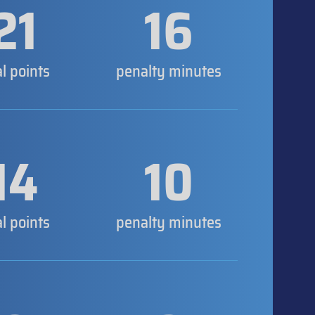
21
16
al points
penalty minutes
14
10
al points
penalty minutes