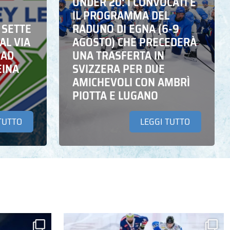
UNDER 20: I CONVOCATI E
IL PROGRAMMA DEL
 SETTE
RADUNO DI EGNA (6-9
AL VIA
AGOSTO) CHE PRECEDERÀ
 AD
UNA TRASFERTA IN
EINA
SVIZZERA PER DUE
AMICHEVOLI CON AMBRÌ
PIOTTA E LUGANO
TUTTO
LEGGI TUTTO