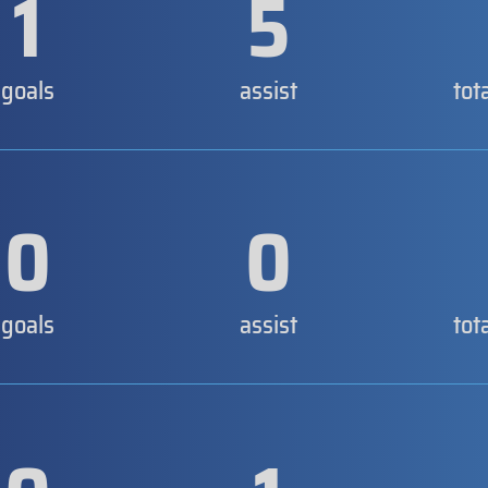
1
5
goals
assist
tot
0
0
goals
assist
tot