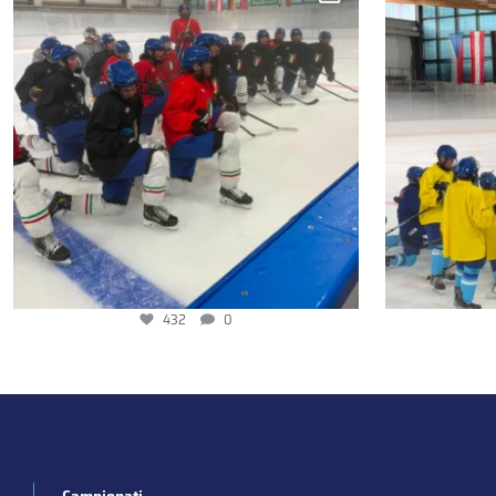
432
0