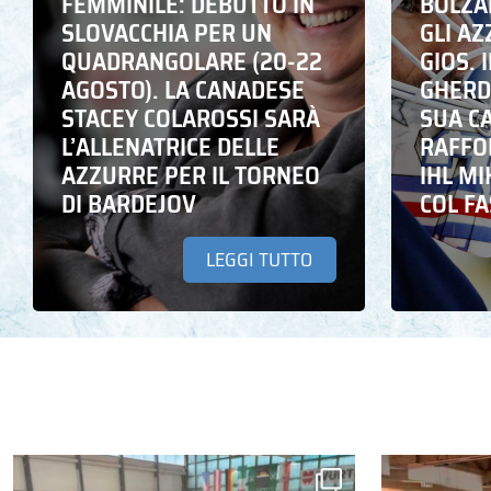
FEMMINILE: DEBUTTO IN
BOLZA
SLOVACCHIA PER UN
GLI A
QUADRANGOLARE (20-22
GIOS. I
AGOSTO). LA CANADESE
GHERD
STACEY COLAROSSI SARÀ
SUA C
L’ALLENATRICE DELLE
RAFFO
AZZURRE PER IL TORNEO
IHL M
DI BARDEJOV
COL F
LEGGI TUTTO