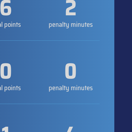
6
2
al points
penalty minutes
0
0
al points
penalty minutes