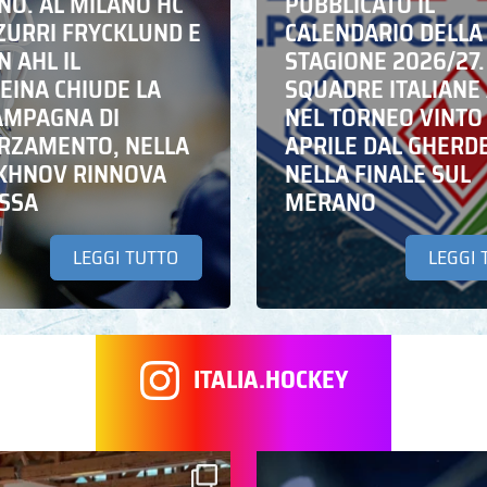
NO. AL MILANO HC
PUBBLICATO IL
ZZURRI FRYCKLUND E
CALENDARIO DELLA
N AHL IL
STAGIONE 2026/27.
EINA CHIUDE LA
SQUADRE ITALIANE 
AMPAGNA DI
NEL TORNEO VINTO
RZAMENTO, NELLA
APRILE DAL GHERD
IKHNOV RINNOVA
NELLA FINALE SUL
ASSA
MERANO
LEGGI TUTTO
LEGGI 
ITALIA.HOCKEY