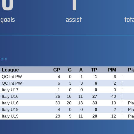
0
1
goals
assist
tot