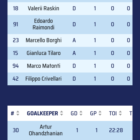
18
Valerii Raskin
D
1
0
0
Edoardo
91
D
1
0
0
Raimondi
23
Marcello Borghi
A
1
0
0
15
Gianluca Tilaro
A
1
0
0
94
Marco Matonti
D
1
0
0
42
Filippo Crivellari
D
1
0
0
#
GOALKEEPER
GD
GP
TOI
TOI
#
GOALKEEPER
GD
GP
TOI
TOI
Artur
30
1
1
22:28
37.
Ohandzhanian