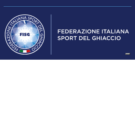
Federazione Italiana Sport del Ghiaccio
© 2024
Iscrizione al Registro delle Persone Giuridiche di Milano
n.1562/2017 CF 97016560159 | P. IVA 05235981007 Sede
Legale: Via Piranesi 46 – 20137 – Milano