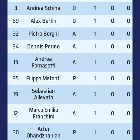
3
Andrea Schina
D
1
0
0
69
Alex Bertin
D
1
0
0
32
Pietro Borghi
A
1
0
0
24
Dennis Perino
A
1
0
0
Andrea
13
A
1
0
0
Fornasetti
95
Filippo Matonti
P
1
0
0
Sebastian
19
A
1
0
0
Allevato
Marco Emilio
12
A
1
0
0
Franchini
Artur
30
P
1
0
0
Ohandzhanian