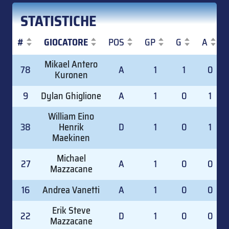
STATISTICHE
#
GIOCATORE
POS
GP
G
A
#
GIOCATORE
POS
GP
G
A
Mikael Antero
78
A
1
1
0
Kuronen
9
Dylan Ghiglione
A
1
0
1
William Eino
38
Henrik
D
1
0
1
Maekinen
Michael
27
A
1
0
0
Mazzacane
16
Andrea Vanetti
A
1
0
0
Erik Steve
22
D
1
0
0
Mazzacane