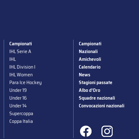
Campionati
Campionati
IHL Serie A
Nazionali
IHL
Amichevoli
IHL Division I
Calendario
IHL Women
News
Para Ice Hockey
Stagioni passate
Under 19
Albo d’Oro
Under 16
Squadre nazionali
Under 14
Convocazioni nazionali
Supercoppa
Coppa Italia