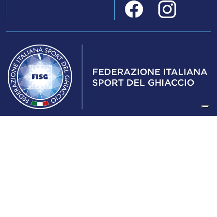
Federazione Italiana Sport del Ghiaccio
© 2024
Iscrizione al Registro delle Persone Giuridiche di Milano
n.1562/2017 CF 97016560159 | P. IVA 05235981007 Sede
Legale: Via Piranesi 46 – 20137 – Milano