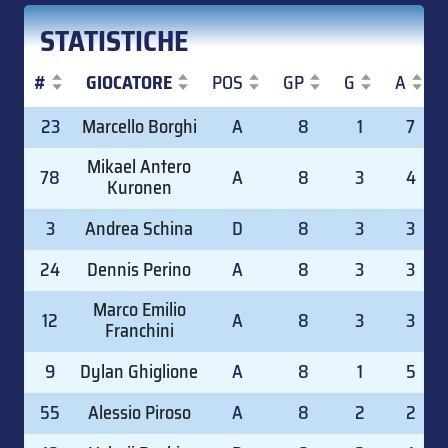
STATISTICHE
#
GIOCATORE
POS
GP
G
A
#
GIOCATORE
POS
GP
G
A
23
Marcello Borghi
A
8
1
7
Mikael Antero
78
A
8
3
4
Kuronen
3
Andrea Schina
D
8
3
3
24
Dennis Perino
A
8
3
3
Marco Emilio
12
A
8
3
3
Franchini
9
Dylan Ghiglione
A
8
1
5
55
Alessio Piroso
A
8
2
2