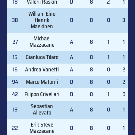
18
Valerii Raskin
D
8
2
1
William Eino
38
Henrik
D
8
0
3
Maekinen
Michael
27
A
8
1
1
Mazzacane
15
Gianluca Tilaro
A
8
1
1
16
Andrea Vanetti
A
8
0
2
94
Marco Matonti
D
8
0
2
42
Filippo Crivellari
D
8
1
0
Sebastian
19
A
8
0
1
Allevato
Erik Steve
22
D
8
0
1
Mazzacane