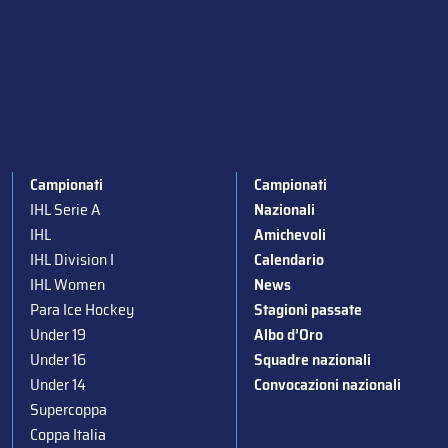
Campionati
Campionati
IHL Serie A
Nazionali
IHL
Amichevoli
IHL Division I
Calendario
IHL Women
News
Para Ice Hockey
Stagioni passate
Under 19
Albo d’Oro
Under 16
Squadre nazionali
Under 14
Convocazioni nazionali
Supercoppa
Coppa Italia