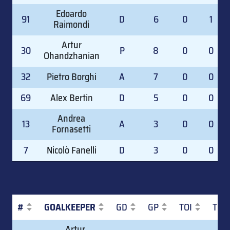
Edoardo
91
D
6
0
1
Raimondi
Artur
30
P
8
0
0
Ohandzhanian
32
Pietro Borghi
A
7
0
0
69
Alex Bertin
D
5
0
0
Andrea
13
A
3
0
0
Fornasetti
7
Nicolò Fanelli
D
3
0
0
#
GOALKEEPER
GD
GP
TOI
TOI
#
GOALKEEPER
GD
GP
TOI
TOI
Artur