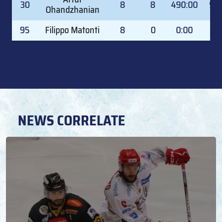
30
8
8
490:00
99.
Ohandzhanian
95
Filippo Matonti
8
0
0:00
0.
NEWS CORRELATE