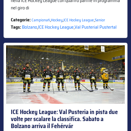
nella ICE Hockey League con quattro partite in programma
nel giro di
Categorie:
,
,
,
Campionati
Hockey
ICE Hockey League
Senior
Tags:
Bolzano
,
ICE Hockey League
,
Val Pusterial Pustertal
ICE Hockey League: Val Pusteria in pista due
volte per scalare la classifica. Sabato a
Bolzano arriva il Fehérvár