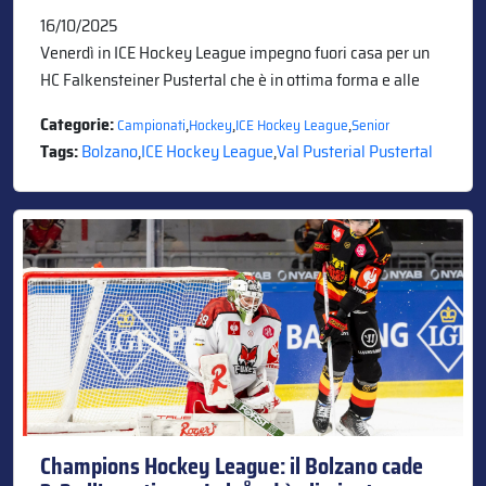
16/10/2025
Venerdì in ICE Hockey League impegno fuori casa per un
HC Falkensteiner Pustertal che è in ottima forma e alle
Categorie:
,
,
,
Campionati
Hockey
ICE Hockey League
Senior
Tags:
Bolzano
,
ICE Hockey League
,
Val Pusterial Pustertal
Champions Hockey League: il Bolzano cade