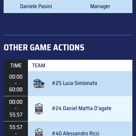
Daniele Pasini
Manager
OTHER GAME ACTIONS
TIME
TEAM
00:00
-
#25 Luca Simionato
60:00
00:00
-
#24 Daniel Mattia D'agate
55:57
55:57
-
#40 Alessandro Ricci