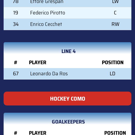
78
Ettore Grespan
LW
19
Federico Pirotto
C
34
Enrico Cecchet
RW
LINE 4
#
PLAYER
POSITION
67
Leonardo Da Ros
LD
HOCKEY COMO
GOALKEEPERS
#
PLAYER
POSITION