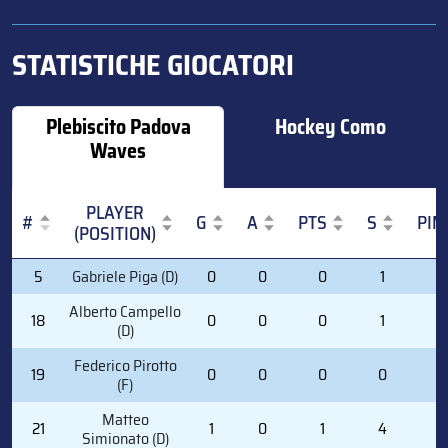
STATISTICHE GIOCATORI
Plebiscito Padova
Hockey Como
Waves
PLAYER
#
G
A
PTS
S
PIM
(POSITION)
#
PLAYER
G
A
PTS
S
PIM
5
Gabriele Piga (D)
0
0
0
1
6
(POSITION)
Alberto Campello
18
0
0
0
1
2
(D)
Federico Pirotto
19
0
0
0
0
0
(F)
Matteo
21
1
0
1
4
4
Simionato (D)