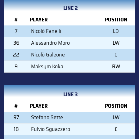
LINE 2
#
PLAYER
POSITION
7
Nicolò Fanelli
LD
36
Alessandro Moro
LW
22
Nicolò Galeone
C
9
Maksym Koka
RW
LINE 3
#
PLAYER
POSITION
97
Stefano Sette
LW
18
Fulvio Sguazzero
C