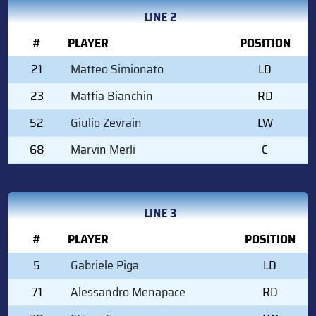
LINE 2
#
PLAYER
POSITION
21
Matteo Simionato
LD
23
Mattia Bianchin
RD
52
Giulio Zevrain
LW
68
Marvin Merli
C
LINE 3
#
PLAYER
POSITION
5
Gabriele Piga
LD
71
Alessandro Menapace
RD