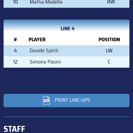
10
Mattia Madella
RW
LINE 4
#
PLAYER
POSITION
4
Davide Spiriti
LW
12
Simone Pasini
C
PRINT LINE-UPS
STAFF