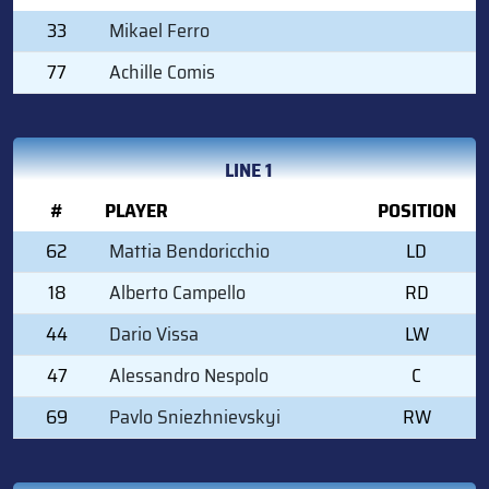
33
Mikael Ferro
77
Achille Comis
LINE 1
#
PLAYER
POSITION
62
Mattia Bendoricchio
LD
18
Alberto Campello
RD
44
Dario Vissa
LW
47
Alessandro Nespolo
C
69
Pavlo Sniezhnievskyi
RW