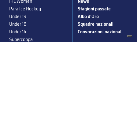
IHL Women
News
Para Ice Hockey
Stagioni passate
Under 19
Albo d’Oro
Under 16
Squadre nazionali
Under 14
Convocazioni nazionali
Supercoppa
Coppa Italia
Federazione Italiana Sport del Ghiaccio