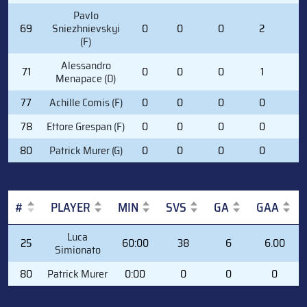
Pavlo
69
Sniezhnievskyi
0
0
0
2
0
(F)
Alessandro
71
0
0
0
1
0
Menapace (D)
77
Achille Comis (F)
0
0
0
0
2
78
Ettore Grespan (F)
0
0
0
0
0
80
Patrick Murer (G)
0
0
0
0
0
#
PLAYER
MIN
SVS
GA
GAA
#
PLAYER
MIN
SVS
GA
GAA
Luca
25
60:00
38
6
6.00
Simionato
80
Patrick Murer
0:00
0
0
0