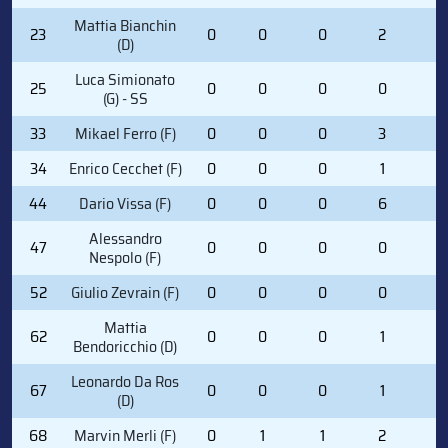
Mattia Bianchin
23
0
0
0
2
0
(D)
Luca Simionato
25
0
0
0
0
0
(G) - SS
33
Mikael Ferro (F)
0
0
0
3
2
34
Enrico Cecchet (F)
0
0
0
1
0
44
Dario Vissa (F)
0
0
0
6
4
Alessandro
47
0
0
0
0
0
Nespolo (F)
52
Giulio Zevrain (F)
0
0
0
0
0
Mattia
62
0
0
0
1
0
Bendoricchio (D)
Leonardo Da Ros
67
0
0
0
1
0
(D)
68
Marvin Merli (F)
0
1
1
2
2