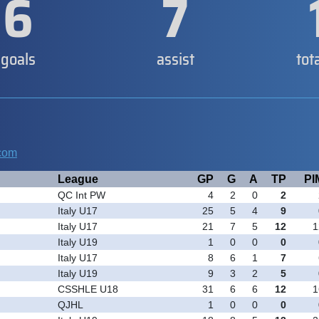
6
7
goals
assist
tot