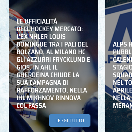
LE UFFICIALITÀ
DELL’HOCKEY MERCATO:
L’EX NHLER LOUIS
DOMINGUE TRA I PALI DEL
ALPS 
BOLZANO. AL MILANO HC
PUBBLI
GLI AZZURRI FRYCKLUND E
CALEN
GIOS. IN AHL IL
STAGIO
GHERDEINA CHIUDE LA
SQUADR
SUA CAMPAGNA DI
NEL T
RAFFORZAMENTO, NELLA
APRIL
IHL MIKHNOV RINNOVA
NELLA 
COL FASSA
MERA
LEGGI TUTTO