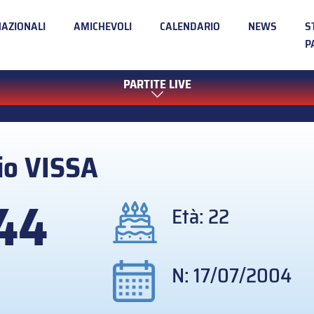
NAZIONALI
AMICHEVOLI
CALENDARIO
NEWS
S
P
PARTITE LIVE
io
VISSA
44
Età: 22
N: 17/07/2004