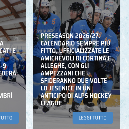
PRESEASON 2026/27:
NA
CALENDARIO SEMPRE PIÙ
CATI E
FITTO, UFFICIALIZZATE LE
L
AMICHEVOLI DI CORTINA E
6-9
ALLEGHE, CON GLI
EDERÀ
AMPEZZANI CHE
SFIDERANNO DUE VOLTE
LO JESENICE IN UN
MBRÌ
ANTICIPO DI ALPS HOCKEY
LEAGUE
TUTTO
LEGGI TUTTO