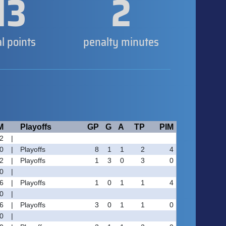
13
2
al points
penalty minutes