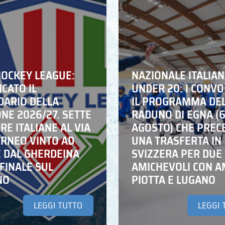
HOCKEY LEAGUE:
NAZIONALE ITALIA
CATO IL
UNDER 20: I CONVO
DARIO DELLA
IL PROGRAMMA DE
NE 2026/27. SETTE
RADUNO DI EGNA (
E ITALIANE AL VIA
AGOSTO) CHE PREC
ORNEO VINTO AD
UNA TRASFERTA IN
E DAL GHERDEINA
SVIZZERA PER DUE
FINALE SUL
AMICHEVOLI CON A
NO
PIOTTA E LUGANO
LEGGI TUTTO
LEGGI 