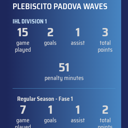
PLEBISCITO PADOVA WAVES
IHL DIVISION 1
15
2
1
3
game
goals
assist
total
played
points
51
penalty minutes
Regular Season - Fase 1
7
1
1
2
game
goals
assist
total
played
points