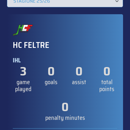
HC FELTRE
IHL
3
0
0
0
game
goals
assist
total
played
points
0
penalty minutes