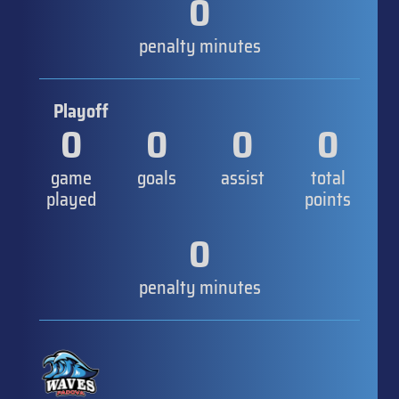
0
penalty minutes
Playoff
0
0
0
0
game
goals
assist
total
played
points
0
penalty minutes