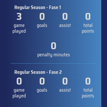
Regular Season - Fase 1
3
0
0
0
game
goals
assist
total
played
points
0
penalty minutes
Regular Season - Fase 2
0
0
0
0
game
goals
assist
total
played
points