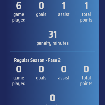
6
0
1
1
game
goals
assist
total
played
points
31
penalty minutes
Regular Season - Fase 2
0
0
0
0
game
goals
assist
total
played
points
0