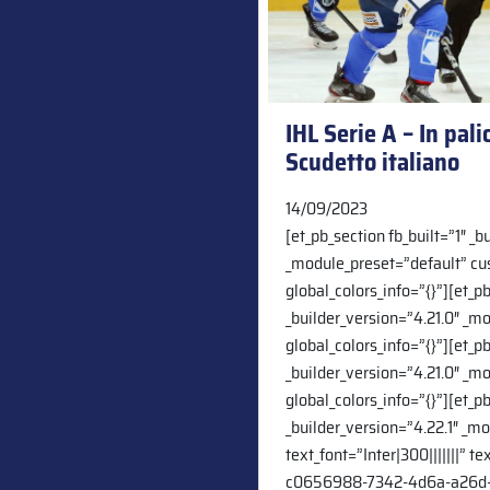
IHL Serie A – In pal
Scudetto italiano
14/09/2023
[et_pb_section fb_built=”1″ _b
_module_preset=”default” cu
global_colors_info=”{}”][et_p
_builder_version=”4.21.0″ _m
global_colors_info=”{}”][et_
_builder_version=”4.21.0″ _m
global_colors_info=”{}”][et_p
_builder_version=”4.22.1″ _m
text_font=”Inter|300|||||||” t
c0656988-7342-4d6a-a26d