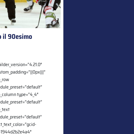
io il 90esimo
uilder_version=”4.21.0″
stom_padding=”||0px|||”
b_row
odule_preset=”default”
pb_column type=”4_4″
odule_preset=”default”
b_text
odule_preset=”default”
ext_text_color=”gcid-
-1944d2b2e4a4″