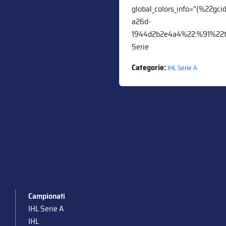
global_colors_info=”{%22gc
a26d-
1944d2b2e4a4%22:%91%22tex
Serie
Categorie:
IHL Serie A
Paginazione
degli
articoli
Campionati
IHL Serie A
IHL