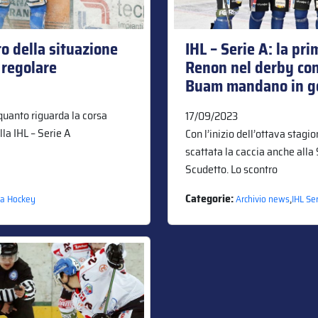
to della situazione
IHL – Serie A: la pri
 regolare
Renon nel derby cont
Buam mandano in goa
 quanto riguarda la corsa
17/09/2023
lla IHL – Serie A
Con l’inizio dell’ottava stag
scattata la caccia anche alla
Scudetto. Lo scontro
Categorie:
,
ia Hockey
Archivio news
IHL Se