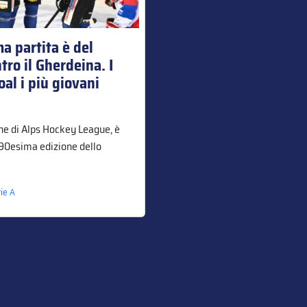
ma partita è del
ro il Gherdeina. I
l i più giovani
ione di Alps Hockey League, è
 90esima edizione dello
rie A