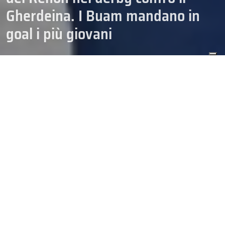
Gherdeina. I Buam mandano in
goal i più giovani
17/09/2023
ARCHIVIO NEWS
IHL SERIE A
Con l’inizio dell’ottava stagione di Alps Hockey League, è scattata
la caccia anche alla 90esima edizione dello Scudetto. Lo scontro
di Collabo della prima giornata ha messo di fronte due formazioni
della IHL – Serie A. Quindi nella sfida – derby tra Renon e
Gherdeina, i punti sono valsi sia per il torneo transnazionale tra
Italia, Austria e Slovenia ma anche per la massima serie. Infatti si
ricorda, come già avviene da otto stagioni, che gli scontri diretti
tra le sette formazioni della Alps – attualmente Cortina, Renon,
Merano, Fassa, Unterland, Gherdeina e Vipiteno – alimentano
anche la classifica che determinerà le 4 finaliste dei playoff della
IHL – Serie A (gennaio 2024) al termine della stagione regolare.