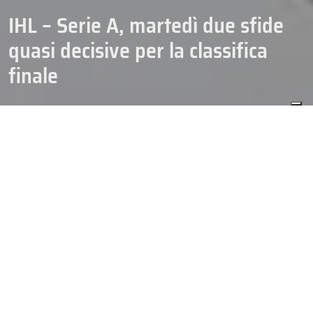
IHL – Serie A, martedì due sfide
quasi decisive per la classifica
finale
18/12/2023
IHL SERIE A
Martedì
molto importante nella corsa per definire
la classifica
finale della IHL – Serie A
e quindi determinare la griglia delle
semifinali playoff Scudetto. In programma due gare delle ultime
cinque della stagione regolare della Serie A all’interno del
calendario della Alps Hockey League.
Si gioca, infatti, a Collalbo e
Cortina
.
La capolista Renon prova a consolidare il primato nel
derby contro i Broncos di Vipiteno.
Le due formazioni sono
separate da quattro punti relativamente alla massima serie. In
mezzo gli ampezzani, a due punti dalla vetta, che ospiteranno