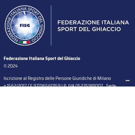
Federazione Italiana Sport del Ghiaccio
© 2024
Iscrizione al Registro delle Persone Giuridiche di Milano
n.1562/2017 CF 97016560159 | P. IVA 05235981007 Sede
Legale: Via Piranesi 46 – 20137 – Milano