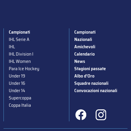
Campionati
Campionati
IHL Serie A
Nazionali
IHL
Amichevoli
IHL Division I
Calendario
IHL Women
News
Para Ice Hockey
Stagioni passate
Under 19
Albo d’Oro
Under 16
Squadre nazionali
Under 14
Convocazioni nazionali
Supercoppa
Coppa Italia