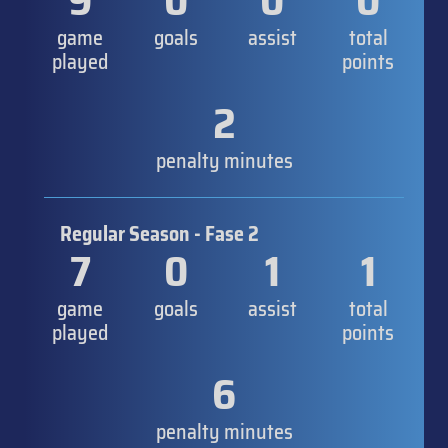
9
0
0
0
game
goals
assist
total
played
points
2
penalty minutes
Regular Season - Fase 2
7
0
1
1
game
goals
assist
total
played
points
6
penalty minutes