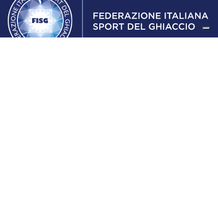
Federazione Italiana Sport del Ghiaccio
© 2024
Iscrizione al Registro delle Persone Giuridiche di Milano
n.1562/2017 CF 97016560159 | P. IVA 05235981007 Sede
Legale: Via Piranesi 46 – 20137 – Milano