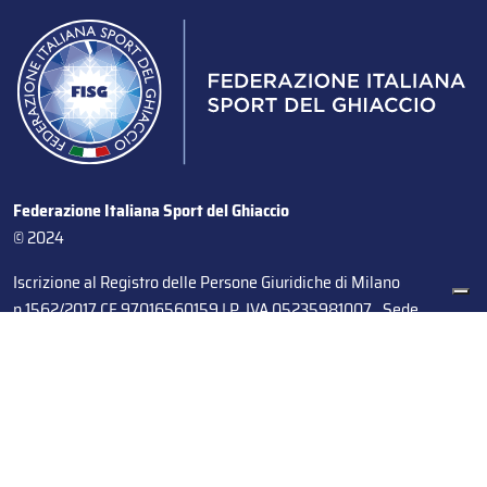
Federazione Italiana Sport del Ghiaccio
© 2024
Iscrizione al Registro delle Persone Giuridiche di Milano
n.1562/2017 CF 97016560159 | P. IVA 05235981007 Sede
Legale: Via Piranesi 46 – 20137 – Milano