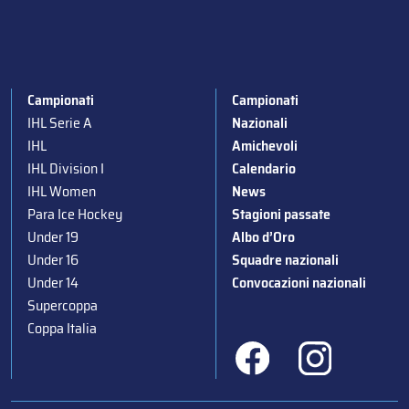
Campionati
Campionati
IHL Serie A
Nazionali
IHL
Amichevoli
IHL Division I
Calendario
IHL Women
News
Para Ice Hockey
Stagioni passate
Under 19
Albo d’Oro
Under 16
Squadre nazionali
Under 14
Convocazioni nazionali
Supercoppa
Coppa Italia