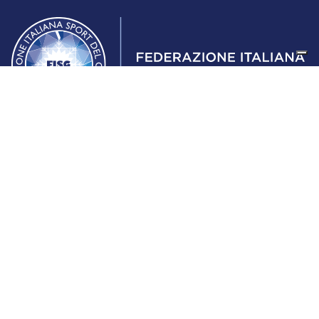
Federazione Italiana Sport del Ghiaccio
© 2024
Iscrizione al Registro delle Persone Giuridiche di Milano
n.1562/2017 CF 97016560159 | P. IVA 05235981007 Sede
Legale: Via Piranesi 46 – 20137 – Milano