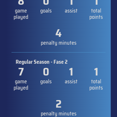
8
0
1
1
game
goals
assist
total
played
points
4
penalty minutes
Regular Season - Fase 2
7
0
1
1
game
goals
assist
total
played
points
2
penalty minutes