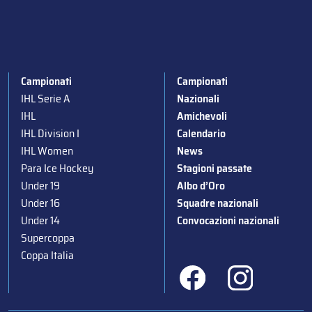
Campionati
Campionati
IHL Serie A
Nazionali
IHL
Amichevoli
IHL Division I
Calendario
IHL Women
News
Para Ice Hockey
Stagioni passate
Under 19
Albo d’Oro
Under 16
Squadre nazionali
Under 14
Convocazioni nazionali
Supercoppa
Coppa Italia