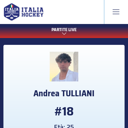
PARTITE LIVE
Andrea
TULLIANI
#18
Età: 25