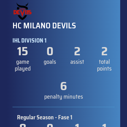
HC MILANO DEVILS
IHL DIVISION 1
15
0
2
2
game
goals
assist
total
played
points
6
penalty minutes
Regular Season - Fase 1