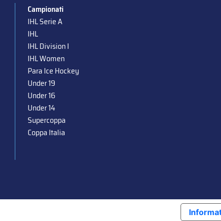
Campionati
IHL Serie A
IHL
IHL Division I
IHL Women
Para Ice Hockey
Under 19
Under 16
Under 14
Supercoppa
Coppa Italia
Informat