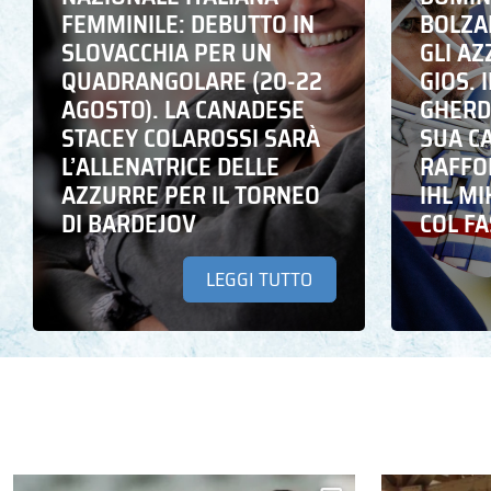
FEMMINILE: DEBUTTO IN
BOLZA
SLOVACCHIA PER UN
GLI A
QUADRANGOLARE (20-22
GIOS. I
AGOSTO). LA CANADESE
GHERD
STACEY COLAROSSI SARÀ
SUA C
L’ALLENATRICE DELLE
RAFFO
AZZURRE PER IL TORNEO
IHL M
DI BARDEJOV
COL F
LEGGI TUTTO