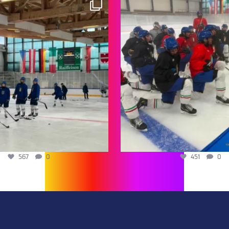
567
0
451
0