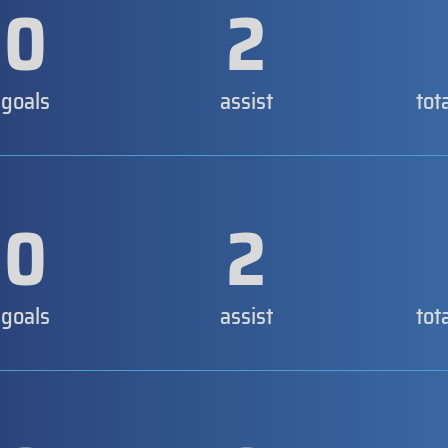
0
2
goals
assist
tot
0
2
goals
assist
tot