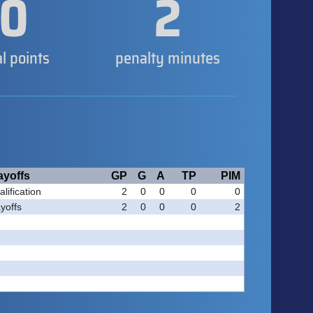
0
2
al points
penalty minutes