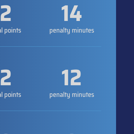
2
14
al points
penalty minutes
2
12
al points
penalty minutes