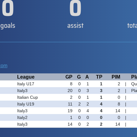
0
0
goals
assist
tot