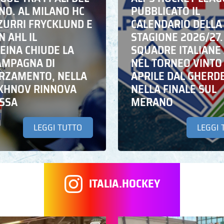
NO. AL MILANO HC
PUBBLICATO IL
ZZURRI FRYCKLUND E
CALENDARIO DELLA
N AHL IL
STAGIONE 2026/27.
EINA CHIUDE LA
SQUADRE ITALIANE 
AMPAGNA DI
NEL TORNEO VINTO
RZAMENTO, NELLA
APRILE DAL GHERD
IKHNOV RINNOVA
NELLA FINALE SUL
ASSA
MERANO
LEGGI TUTTO
LEGGI 
ITALIA.HOCKEY