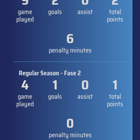
9
2
0
2
game
goals
assist
total
played
points
6
penalty minutes
Regular Season - Fase 2
4
1
0
1
game
goals
assist
total
played
points
0
penalty minutes