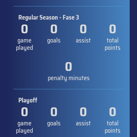
Regular Season - Fase 3
0
0
0
0
game
goals
assist
total
played
points
0
penalty minutes
Playoff
0
0
0
0
game
goals
assist
total
played
points