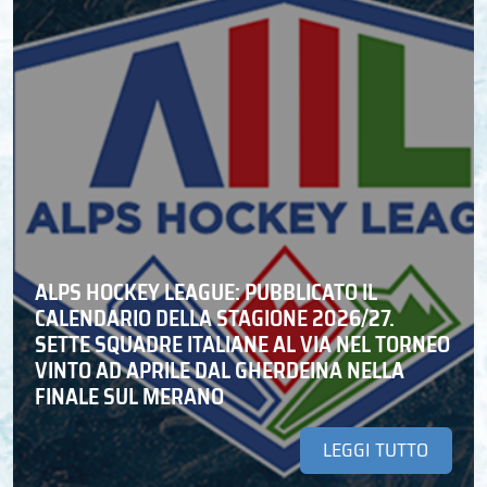
ALPS HOCKEY LEAGUE: PUBBLICATO IL
CALENDARIO DELLA STAGIONE 2026/27.
SETTE SQUADRE ITALIANE AL VIA NEL TORNEO
VINTO AD APRILE DAL GHERDEINA NELLA
FINALE SUL MERANO
LEGGI TUTTO