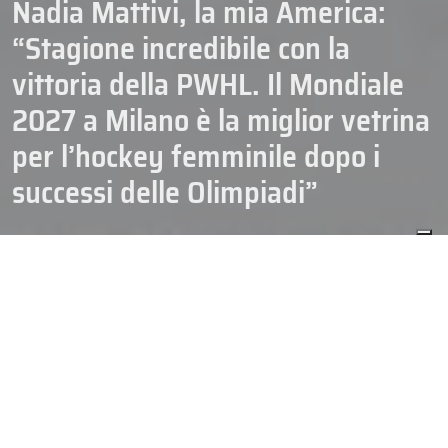
Nadia Mattivi, la mia America:
“Stagione incredibile con la
vittoria della PWHL. Il Mondiale
2027 a Milano è la miglior vetrina
per l’hockey femminile dopo i
successi delle Olimpiadi”
09/06/2026
HOCKEY
N. FEMMINILE
NAZIONALI
CREDITO FOTO DI COPERTINA: ARIANNE BERGERON – MONTREAL
VICTOIRE – VIETATA LA RIPRODUZIONE
Quella appena conclusa è stata una stagione impossibile da
dimenticare per
Nadia Mattivi
, una stagione ricca di storiche
prime volte. Storiche perché la capitana della
Nazionale italiana