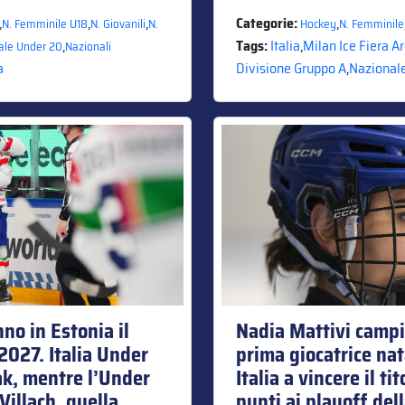
,
,
,
Categorie:
,
N. Femminile U18
N. Giovanili
N.
Hockey
N. Femminile
,
Tags:
Italia
,
Milan Ice Fiera A
ale Under 20
Nazionali
a
Divisione Gruppo A
,
Nazionale
nno in Estonia il
Nadia Mattivi camp
027. Italia Under
prima giocatrice nat
k, mentre l’Under
Italia a vincere il ti
Villach, quella
punti ai playoff del