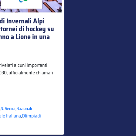
di Invernali Alpi
 tornei di hockey su
nno a Lione in una
rivelati alcuni importanti
2030, ufficialmente chiamati
,
,
N. Senior
Nazionali
le Italiana
,
Olimpiadi