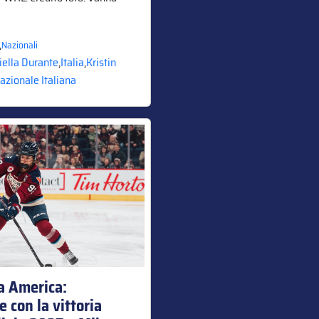
,
Nazionali
iella Durante
,
Italia
,
Kristin
azionale Italiana
ia America:
e con la vittoria