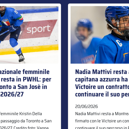
Nazionale femminile
Nadia Mattivi resta 
e resta in PWHL: per
capitana azzurra ha 
onto a San Josè in
Victoire un contratt
e 2026/27
continuare il suo p
20/06/2026
femminile Kristin Della
Nadia Mattivi resta a Montrea
i passaggio da Toronto a San
firmato con le Victoire un con
2026/27. Credito foto: Vanna
continuare il suo percorso in