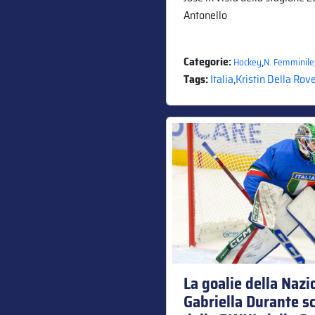
Antonello
Categorie:
,
Hockey
N. Femminile
Tags:
Italia
,
Kristin Della Rov
La goalie della Nazi
Gabriella Durante sc