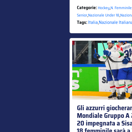
Categorie:
,
Hockey
N. Femminile
,
,
Senior
Nazionale Under 18
Nazion
Tags:
Italia
,
Nazionale Italian
Gli azzurri giochera
Mondiale Gruppo A 2
20 impegnata a Sisa
18 femminile sarà a 