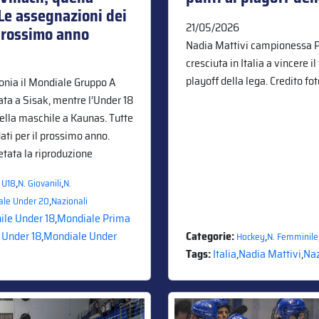
Le assegnazioni dei
21/05/2026
l prossimo anno
Nadia Mattivi campionessa P
cresciuta in Italia a vincere il
playoff della lega. Credito fo
tonia il Mondiale Gruppo A
ta a Sisak, mentre l’Under 18
ella maschile a Kaunas. Tutte
dati per il prossimo anno.
etata la riproduzione
,
,
 U18
N. Giovanili
N.
,
ale Under 20
Nazionali
le Under 18
,
Mondiale Prima
 Under 18
,
Mondiale Under
Categorie:
,
Hockey
N. Femminile
Tags:
Italia
,
Nadia Mattivi
,
Naz