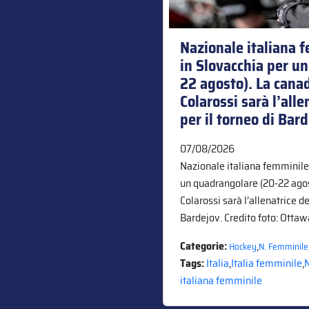
Nazionale italiana 
in Slovacchia per u
22 agosto). La cana
Colarossi sarà l’alle
per il torneo di Bar
07/08/2026
Nazionale italiana femminile
un quadrangolare (20-22 ago
Colarossi sarà l’allenatrice de
Bardejov. Credito foto: Otta
Categorie:
,
Hockey
N. Femminile
Tags:
Italia
,
Italia femminile
,
N
italiana femminile