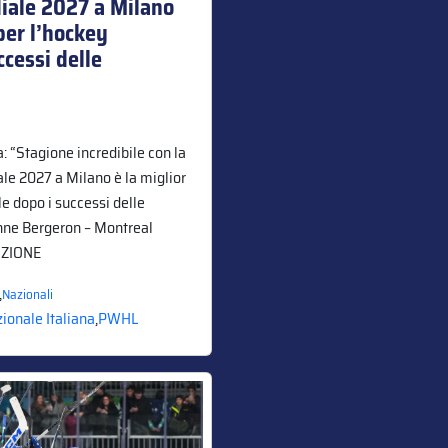
iale 2027 a Milano
 per l’hockey
cessi delle
: “Stagione incredibile con la
ale 2027 a Milano è la miglior
e dopo i successi delle
anne Bergeron – Montreal
UZIONE
,
Nazionali
ionale Italiana
,
PWHL