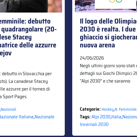
femminile: debutto
Il logo delle Olimpia
n quadrangolare (20-
2030 è realta. I due
dese Stacey
ghiaccio si giochera
natrice delle azzurre
nuova arena
dejov
24/06/2026
Negli ultimi giorni sono stati 
dettagli sui Giochi Olimpici 
: debutto in Slovacchia per
“Alpi 2030” e che saranno
sto). La canadese Stacey
lle azzurre per il torneo di
wa Sport Pages
,
Categorie:
,
Nazionali
Hockey
N. Femminile
azionale Italiana
,
Nazionale
Tags:
Alpi 2030
,
Italia
,
Naziona
Invernali 2030