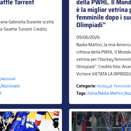
attle Torrent
della PWHL. Il Mond
è la miglior vetrina
femminile dopo i suc
liana Gabriella Durante scelta
Olimpiadi”
e Seattle Torrent. Credito
09/06/2026
Nadia Mattivi, la mia America
vittoria della PWHL. Il Mondi
vetrina per l’hockey femminil
Olimpiadi”. Credito foto: Ari
Victoire VIETATA LA RIPROD
,
Nazionali
,
Nazionale
Categorie:
,
Hockey
N. Femminile
t
Tags:
Italia
,
Nadia Mattivi
,
Naz