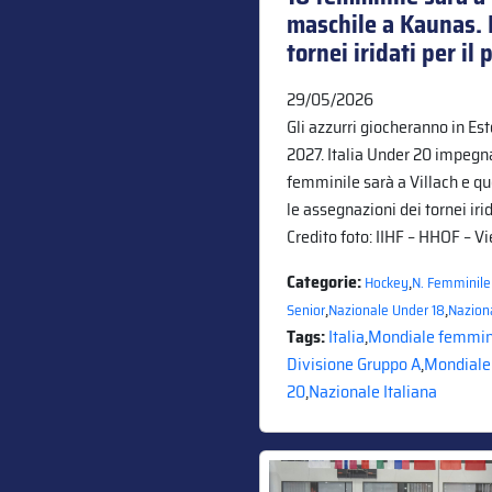
maschile a Kaunas. 
tornei iridati per i
29/05/2026
Gli azzurri giocheranno in Es
2027. Italia Under 20 impegna
femminile sarà a Villach e qu
le assegnazioni dei tornei iri
Credito foto: IIHF – HHOF – Vi
Categorie:
,
Hockey
N. Femminile
,
,
Senior
Nazionale Under 18
Nazion
Tags:
Italia
,
Mondiale femmini
Divisione Gruppo A
,
Mondiale
20
,
Nazionale Italiana