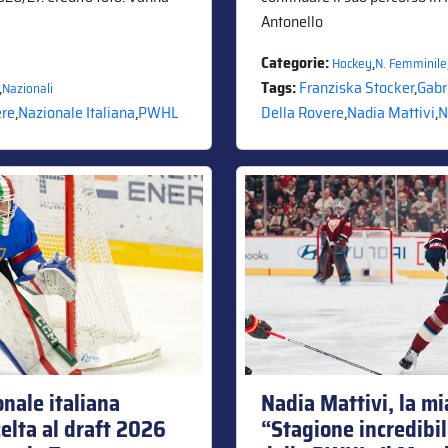
Antonello
Categorie:
,
Hockey
N. Femminile
,
Tags:
Franziska Stocker
,
Gabr
Nazionali
ere
,
Nazionale Italiana
,
PWHL
Della Rovere
,
Nadia Mattivi
,
N
onale italiana
Nadia Mattivi, la m
elta al draft 2026
“Stagione incredibil