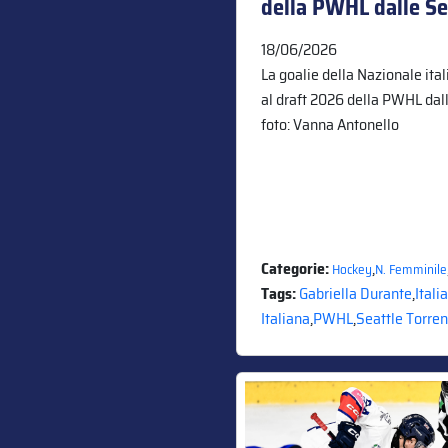
della PWHL dalle Se
18/06/2026
La goalie della Nazionale ita
al draft 2026 della PWHL dall
foto: Vanna Antonello
Categorie:
,
Hockey
N. Femminile
Tags:
Gabriella Durante
,
Italia
Italiana
,
PWHL
,
Seattle Torren