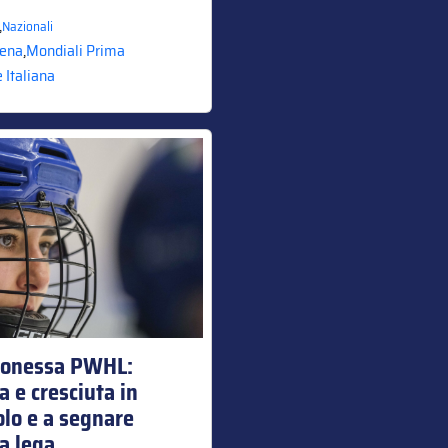
,
Nazionali
rena
,
Mondiali Prima
 Italiana
ionessa PWHL:
a e cresciuta in
tolo e a segnare
la lega