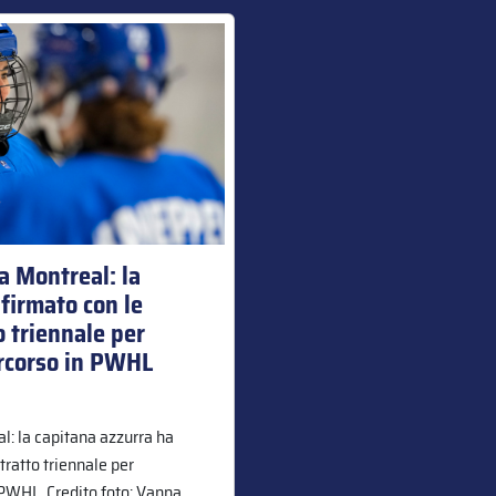
a Montreal: la
firmato con le
o triennale per
ercorso in PWHL
l: la capitana azzurra ha
tratto triennale per
 PWHL. Credito foto: Vanna