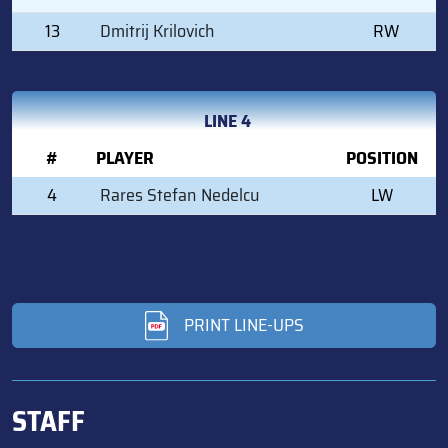
13
Dmitrij Krilovich
RW
LINE 4
#
PLAYER
POSITION
4
Rares Stefan Nedelcu
LW
PRINT LINE-UPS
STAFF