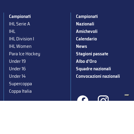
Campionati
Campionati
IHL Serie A
Nazionali
IHL
Amichevoli
IHL Division I
Calendario
IHL Women
News
Para Ice Hockey
Stagioni passate
Under 19
Albo d’Oro
Under 16
Squadre nazionali
Under 14
Convocazioni nazionali
Supercoppa
Coppa Italia