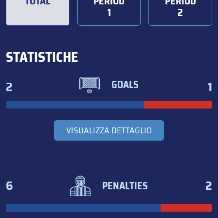
TOTAL
PERIOD
PERIOD
1
2
STATISTICHE
2
1
GOALS
VISUALIZZA DETTAGLIO
6
2
PENALTIES