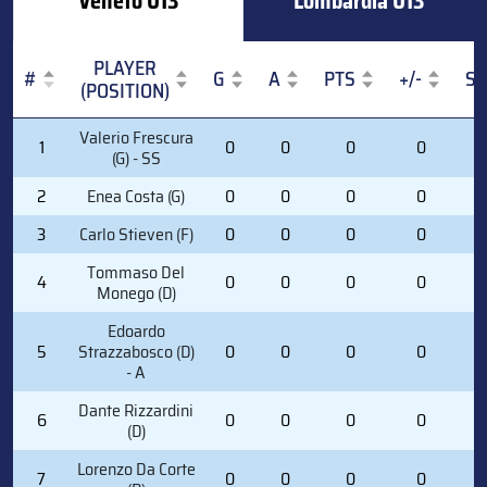
Veneto U13
Lombardia U13
PLAYER
#
G
A
PTS
+/-
S
(POSITION)
#
PLAYER
G
A
PTS
+/-
S
Valerio Frescura
1
0
0
0
0
0
(POSITION)
(G) - SS
2
Enea Costa (G)
0
0
0
0
0
3
Carlo Stieven (F)
0
0
0
0
0
Tommaso Del
4
0
0
0
0
0
Monego (D)
Edoardo
5
Strazzabosco (D)
0
0
0
0
0
- A
Dante Rizzardini
6
0
0
0
0
0
(D)
Lorenzo Da Corte
7
0
0
0
0
0