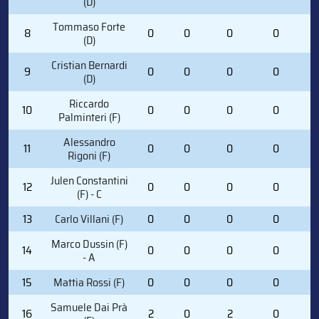
(D)
Tommaso Forte
8
0
0
0
0
0
(D)
Cristian Bernardi
9
0
0
0
0
0
(D)
Riccardo
10
0
0
0
0
0
Palminteri (F)
Alessandro
11
0
0
0
0
0
Rigoni (F)
Julen Constantini
12
0
0
0
0
0
(F) - C
13
Carlo Villani (F)
0
0
0
0
0
Marco Dussin (F)
14
0
0
0
0
0
- A
15
Mattia Rossi (F)
0
0
0
0
0
Samuele Dai Prà
16
2
0
2
0
2