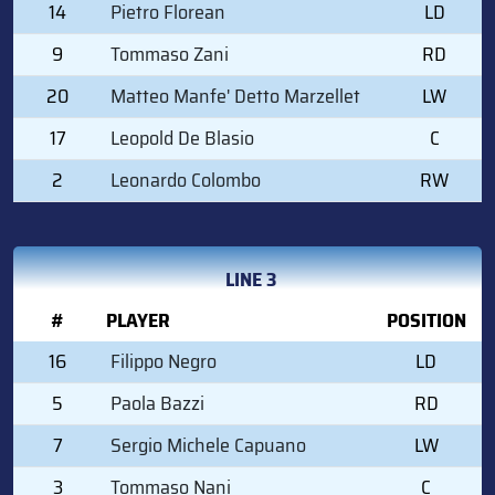
14
Pietro Florean
LD
9
Tommaso Zani
RD
20
Matteo Manfe' Detto Marzellet
LW
17
Leopold De Blasio
C
2
Leonardo Colombo
RW
LINE 3
#
PLAYER
POSITION
16
Filippo Negro
LD
5
Paola Bazzi
RD
7
Sergio Michele Capuano
LW
3
Tommaso Nani
C