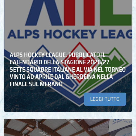
ALPS HOCKEY LEAGUE: PUBBLICATO IL
CALENDARIO DELLA STAGIONE 2026/27.
SETTE SQUADRE ITALIANE AL VIA NEL TORNEO
VINTO AD APRILE DAL GHERDEINA NELLA
FINALE SUL MERANO
LEGGI TUTTO