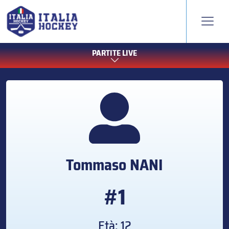
PARTITE LIVE
Tommaso
NANI
#1
Età: 12