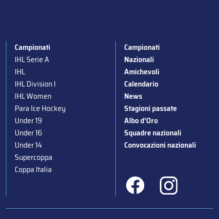
Campionati
Campionati
IHL Serie A
Nazionali
IHL
Amichevoli
IHL Division I
Calendario
IHL Women
News
Para Ice Hockey
Stagioni passate
Under 19
Albo d’Oro
Under 16
Squadre nazionali
Under 14
Convocazioni nazionali
Supercoppa
Coppa Italia