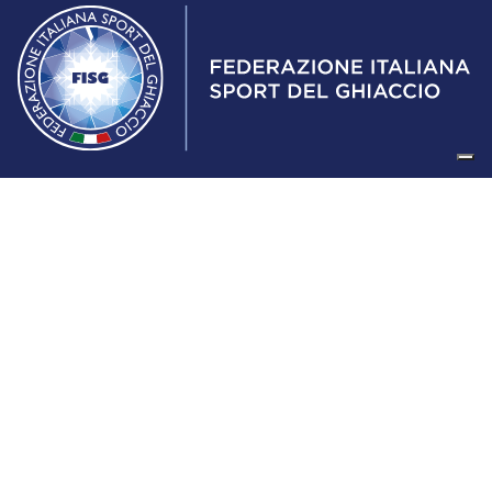
Federazione Italiana Sport del Ghiaccio
© 2024
Iscrizione al Registro delle Persone Giuridiche di Milano
n.1562/2017 CF 97016560159 | P. IVA 05235981007 Sede
Legale: Via Piranesi 46 – 20137 – Milano