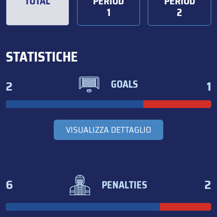
TOTAL
PERIOD
PERIOD
1
2
STATISTICHE
2
1
GOALS
VISUALIZZA DETTAGLIO
6
2
PENALTIES