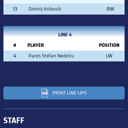
13
Dmitrij Krilovich
RW
LINE 4
#
PLAYER
POSITION
4
Rares Stefan Nedelcu
LW
PRINT LINE-UPS
STAFF