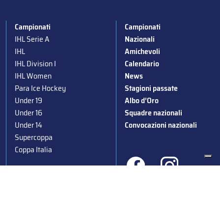
Campionati
Campionati
IHL Serie A
Nazionali
IHL
Amichevoli
IHL Division I
Calendario
IHL Women
News
Para Ice Hockey
Stagioni passate
Under 19
Albo d’Oro
Under 16
Squadre nazionali
Under 14
Convocazioni nazionali
Supercoppa
Coppa Italia