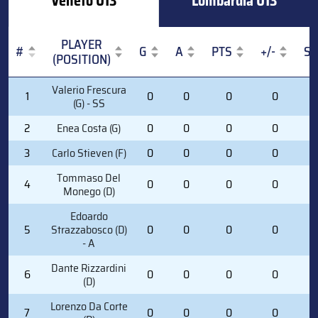
Veneto U13
Lombardia U13
PLAYER
#
G
A
PTS
+/-
S
(POSITION)
#
PLAYER
G
A
PTS
+/-
S
Valerio Frescura
1
0
0
0
0
0
(POSITION)
(G) - SS
2
Enea Costa (G)
0
0
0
0
0
3
Carlo Stieven (F)
0
0
0
0
0
Tommaso Del
4
0
0
0
0
0
Monego (D)
Edoardo
5
Strazzabosco (D)
0
0
0
0
0
- A
Dante Rizzardini
6
0
0
0
0
0
(D)
Lorenzo Da Corte
7
0
0
0
0
0