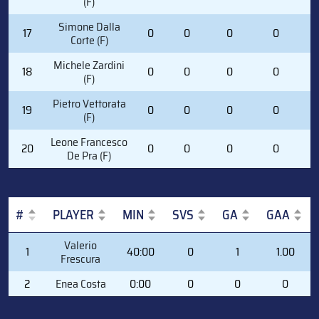
(F)
Simone Dalla
17
0
0
0
0
0
Corte (F)
Michele Zardini
18
0
0
0
0
0
(F)
Pietro Vettorata
19
0
0
0
0
0
(F)
Leone Francesco
20
0
0
0
0
0
De Pra (F)
#
PLAYER
MIN
SVS
GA
GAA
#
PLAYER
MIN
SVS
GA
GAA
Valerio
1
40:00
0
1
1.00
Frescura
2
Enea Costa
0:00
0
0
0