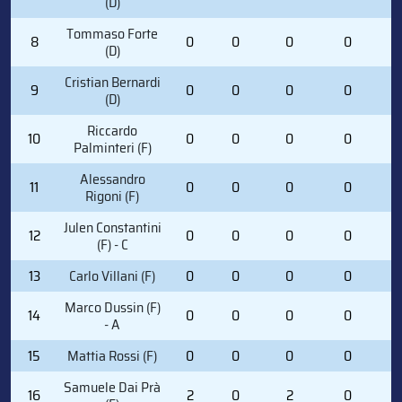
(D)
Tommaso Forte
8
0
0
0
0
0
(D)
Cristian Bernardi
9
0
0
0
0
0
(D)
Riccardo
10
0
0
0
0
0
Palminteri (F)
Alessandro
11
0
0
0
0
0
Rigoni (F)
Julen Constantini
12
0
0
0
0
0
(F) - C
13
Carlo Villani (F)
0
0
0
0
0
Marco Dussin (F)
14
0
0
0
0
0
- A
15
Mattia Rossi (F)
0
0
0
0
0
Samuele Dai Prà
16
2
0
2
0
2