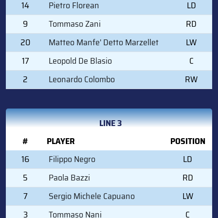
14
Pietro Florean
LD
9
Tommaso Zani
RD
20
Matteo Manfe' Detto Marzellet
LW
17
Leopold De Blasio
C
2
Leonardo Colombo
RW
LINE 3
#
PLAYER
POSITION
16
Filippo Negro
LD
5
Paola Bazzi
RD
7
Sergio Michele Capuano
LW
3
Tommaso Nani
C