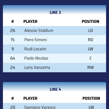
LINE 3
#
PLAYER
POSITION
26
Alessio Stablum
LD
15
Piero Simoni
RD
9
Rudi Locatin
LW
64
Paolo Nicolao
C
24
Loris Vanzetta
RW
LINE 4
#
PLAYER
POSITION
20
Damiano Varesco
LW