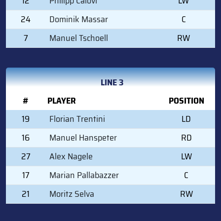
12
Philipp Calovi
LW
24
Dominik Massar
C
7
Manuel Tschoell
RW
LINE 3
#
PLAYER
POSITION
19
Florian Trentini
LD
16
Manuel Hanspeter
RD
27
Alex Nagele
LW
17
Marian Pallabazzer
C
21
Moritz Selva
RW