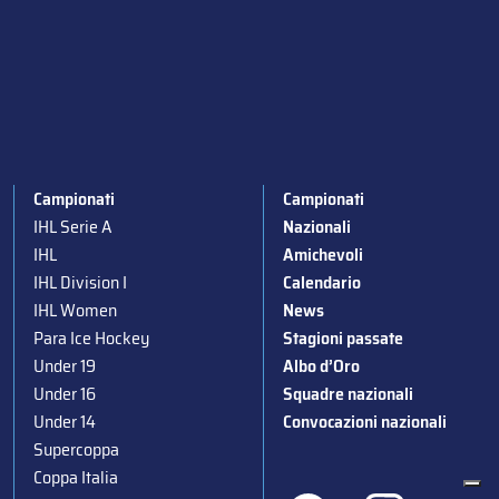
Campionati
Campionati
IHL Serie A
Nazionali
IHL
Amichevoli
IHL Division I
Calendario
IHL Women
News
Para Ice Hockey
Stagioni passate
Under 19
Albo d’Oro
Under 16
Squadre nazionali
Under 14
Convocazioni nazionali
Supercoppa
Coppa Italia