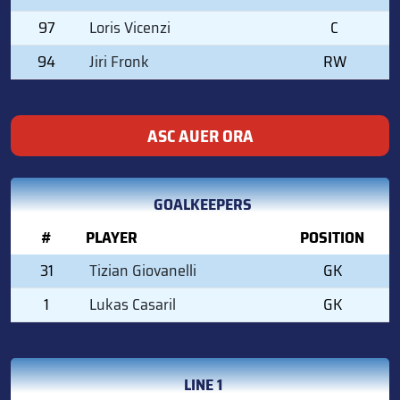
97
Loris Vicenzi
C
94
Jiri Fronk
RW
ASC AUER ORA
GOALKEEPERS
#
PLAYER
POSITION
31
Tizian Giovanelli
GK
1
Lukas Casaril
GK
LINE 1