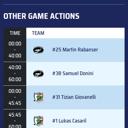
OTHER GAME ACTIONS
TIME
TEAM
00:00
-
#25 Martin Rabanser
40:00
40:00
-
#38 Samuel Donini
60:00
00:00
-
#31 Tizian Giovanelli
45:45
45:45
-
#1 Lukas Casaril
60:00