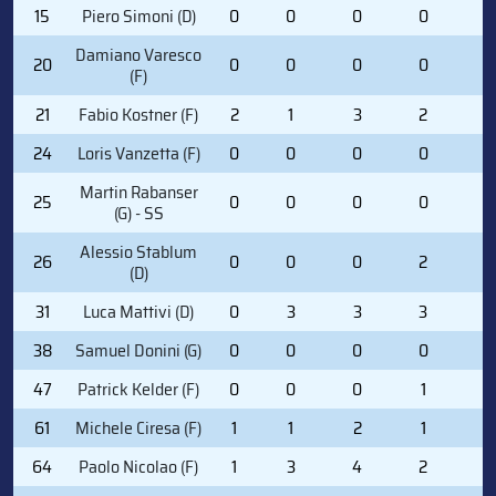
15
Piero Simoni (D)
0
0
0
0
0
Damiano Varesco
20
0
0
0
0
0
(F)
21
Fabio Kostner (F)
2
1
3
2
0
24
Loris Vanzetta (F)
0
0
0
0
0
Martin Rabanser
25
0
0
0
0
2
(G) - SS
Alessio Stablum
26
0
0
0
2
4
(D)
31
Luca Mattivi (D)
0
3
3
3
2
38
Samuel Donini (G)
0
0
0
0
0
47
Patrick Kelder (F)
0
0
0
1
0
61
Michele Ciresa (F)
1
1
2
1
2
64
Paolo Nicolao (F)
1
3
4
2
0