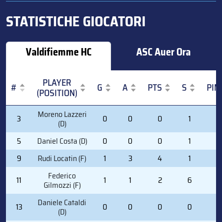
STATISTICHE GIOCATORI
Valdifiemme HC
ASC Auer Ora
PLAYER
#
G
A
PTS
S
PIM
(POSITION)
#
PLAYER
G
A
PTS
S
PIM
Moreno Lazzeri
3
0
0
0
1
0
(POSITION)
(D)
5
Daniel Costa (D)
0
0
0
1
0
9
Rudi Locatin (F)
1
3
4
1
0
Federico
11
1
1
2
6
0
Gilmozzi (F)
Daniele Cataldi
13
0
0
0
0
0
(D)