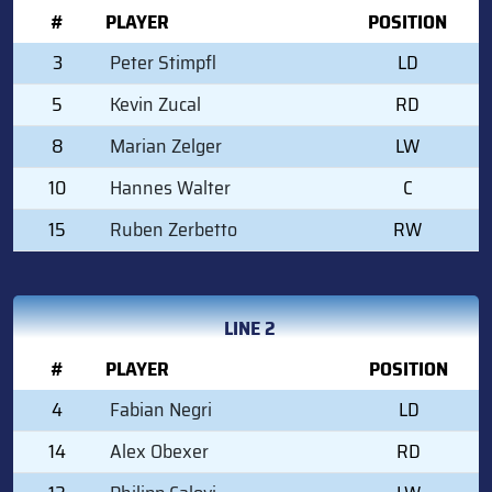
#
PLAYER
POSITION
3
Peter Stimpfl
LD
5
Kevin Zucal
RD
8
Marian Zelger
LW
10
Hannes Walter
C
15
Ruben Zerbetto
RW
LINE 2
#
PLAYER
POSITION
4
Fabian Negri
LD
14
Alex Obexer
RD