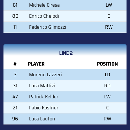
61
Michele Ciresa
LW
80
Enrico Chelodi
C
11
Federico Gilmozzi
RW
LINE 2
#
PLAYER
POSITION
3
Moreno Lazzeri
LD
31
Luca Mattivi
RD
47
Patrick Kelder
LW
21
Fabio Kostner
C
96
Luca Lauton
RW