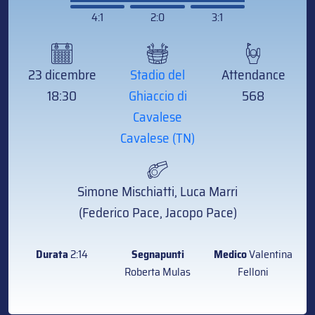
4:1
2:0
3:1
23 dicembre
Stadio del
Attendance
18:30
Ghiaccio di
568
Cavalese
Cavalese (TN)
Simone Mischiatti, Luca Marri
(Federico Pace, Jacopo Pace)
Durata
2:14
Segnapunti
Medico
Valentina
Roberta Mulas
Felloni