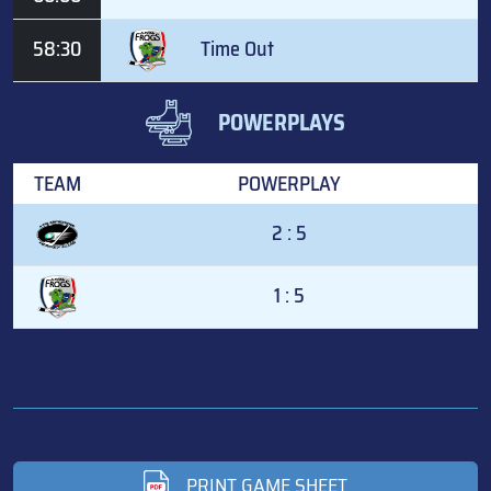
58:30
Time Out
POWERPLAYS
TEAM
POWERPLAY
2 : 5
1 : 5
PRINT GAME SHEET