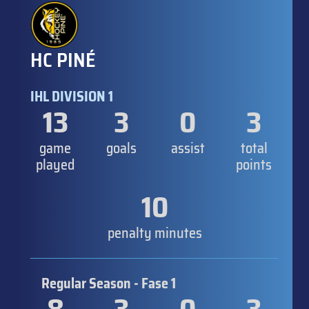
HC PINÉ
IHL DIVISION 1
13
3
0
3
game
goals
assist
total
played
points
10
penalty minutes
Regular Season - Fase 1