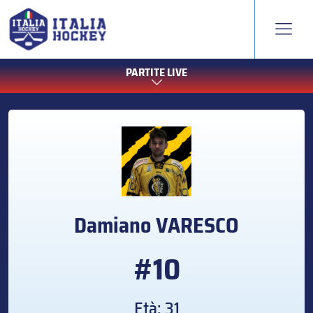
PARTITE LIVE
Damiano
VARESCO
#10
Età: 31