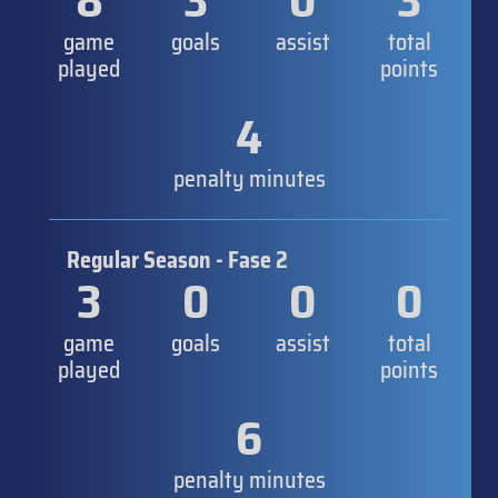
8
3
0
3
game
goals
assist
total
played
points
4
penalty minutes
Regular Season - Fase 2
3
0
0
0
game
goals
assist
total
played
points
6
penalty minutes