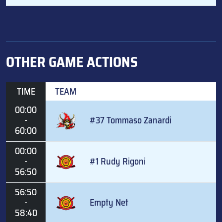
OTHER GAME ACTIONS
TIME
TEAM
00:00
-
#37 Tommaso Zanardi
60:00
00:00
-
#1 Rudy Rigoni
56:50
56:50
-
Empty Net
58:40