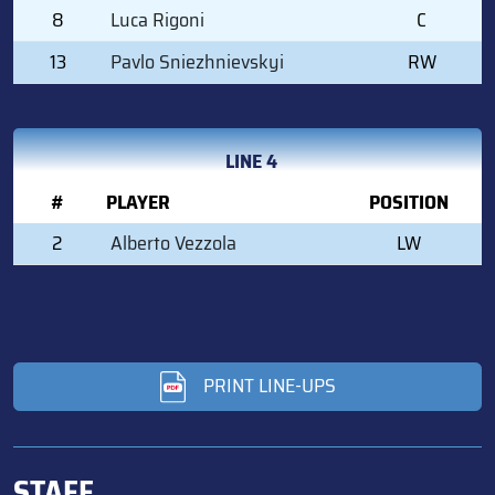
8
Luca Rigoni
C
13
Pavlo Sniezhnievskyi
RW
LINE 4
#
PLAYER
POSITION
2
Alberto Vezzola
LW
PRINT LINE-UPS
STAFF