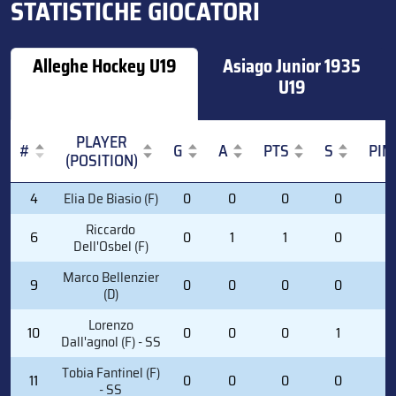
STATISTICHE GIOCATORI
Alleghe Hockey U19
Asiago Junior 1935
U19
PLAYER
#
G
A
PTS
S
PIM
(POSITION)
#
PLAYER
G
A
PTS
S
PIM
4
Elia De Biasio (F)
0
0
0
0
0
(POSITION)
Riccardo
6
0
1
1
0
0
Dell'Osbel (F)
Marco Bellenzier
9
0
0
0
0
0
(D)
Lorenzo
10
0
0
0
1
0
Dall'agnol (F) - SS
Tobia Fantinel (F)
11
0
0
0
0
0
- SS