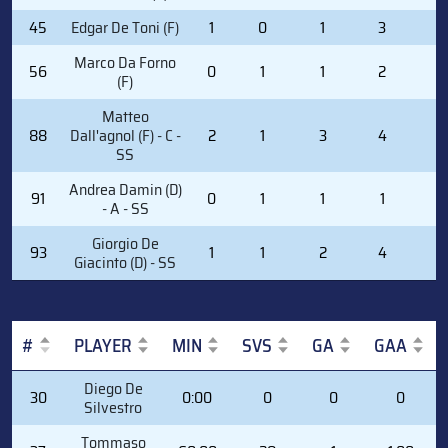
45
Edgar De Toni (F)
1
0
1
3
2
Marco Da Forno
56
0
1
1
2
0
(F)
Matteo
88
Dall'agnol (F) - C -
2
1
3
4
2
SS
Andrea Damin (D)
91
0
1
1
1
0
- A - SS
Giorgio De
93
1
1
2
4
0
Giacinto (D) - SS
#
PLAYER
MIN
SVS
GA
GAA
#
PLAYER
MIN
SVS
GA
GAA
Diego De
30
0:00
0
0
0
Silvestro
Tommaso