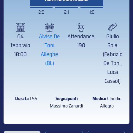
2:0
2:1
1:0
04
Alvise De
Attendance
Giulio
febbraio
Toni
190
Soia
18:00
Alleghe
(Fabrizio
(BL)
De Toni,
Luca
Cassol)
Durata
1:55
Segnapunti
Medico
Claudio
Massimo Zanardi
Allegro