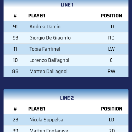
LINE 1
#
PLAYER
POSITION
91
Andrea Damin
LD
93
Giorgio De Giacinto
RD
11
Tobia Fantinel
LW
10
Lorenzo Dall'agnol
C
88
Matteo Dall'agnol
RW
LINE 2
#
PLAYER
POSITION
23
Nicola Soppelsa
LD
39
Matteo Fontanive
RD