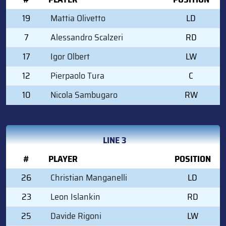
19
Mattia Olivetto
LD
7
Alessandro Scalzeri
RD
17
Igor Olbert
LW
12
Pierpaolo Tura
C
10
Nicola Sambugaro
RW
LINE 3
#
PLAYER
POSITION
26
Christian Manganelli
LD
23
Leon Islankin
RD
25
Davide Rigoni
LW