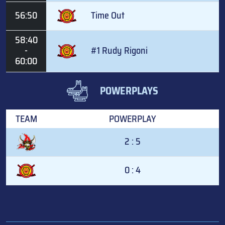
56:50
Time Out
58:40
-
#1 Rudy Rigoni
60:00
POWERPLAYS
TEAM
POWERPLAY
2 : 5
0 : 4