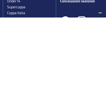
Under 14
Convocazioni nazionali
Supercoppa
Coppa Italia
Federazione Italiana Sport del Ghiaccio
© 2024
Iscrizione al Registro delle Persone Giuridiche di Milano
n.1562/2017 CF 97016560159 | P. IVA 05235981007 Sede