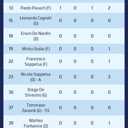
13
Paolo Pasuch (F)
1
0
1
2
0
Leonardo Cagnati
15
0
0
0
0
0
(D)
Erwin De Nardin
18
0
0
0
0
2
(D)
19
Mirko Giolai (F)
0
0
0
1
0
Francesco
22
0
0
0
1
0
Soppelsa (F)
Nicola Soppelsa
23
0
0
0
3
2
(D) - A
Diego De
30
0
0
0
0
0
Silvestro (G)
Tommaso
37
0
0
0
0
0
Zanardi (G) - SS
Matteo
39
0
0
0
1
0
Fontanive (D)