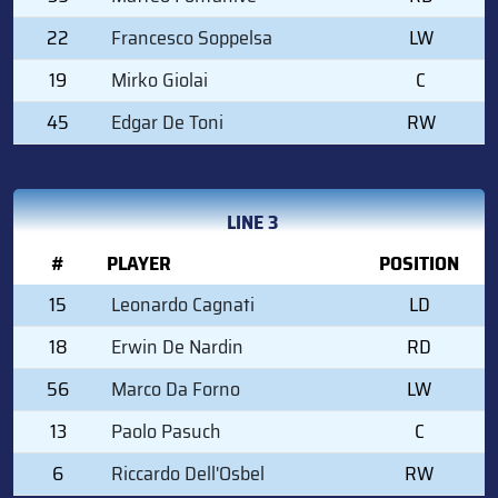
22
Francesco Soppelsa
LW
19
Mirko Giolai
C
45
Edgar De Toni
RW
LINE 3
#
PLAYER
POSITION
15
Leonardo Cagnati
LD
18
Erwin De Nardin
RD
56
Marco Da Forno
LW
13
Paolo Pasuch
C
6
Riccardo Dell'Osbel
RW