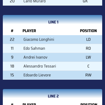
20
Carlo Muraro
GK
LINE 1
#
PLAYER
POSITION
22
Giacomo Longhini
LD
11
Edo Sahman
RD
9
Andrei Ivanov
LW
18
Alessandro Tessari
C
15
Edoardo Lievore
RW
LINE 2
#
PLAYER
POSITION