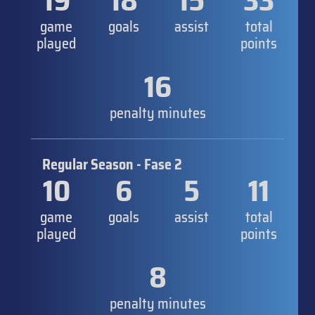
19
18
15
33
game
goals
assist
total
played
points
16
penalty minutes
Regular Season - Fase 2
10
6
5
11
game
goals
assist
total
played
points
8
penalty minutes