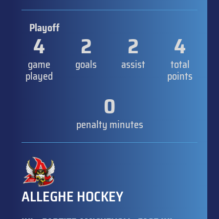
Playoff
4
2
2
4
game
goals
assist
total
played
points
0
penalty minutes
ALLEGHE HOCKEY