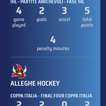
IHL - PARTITE AMICHEVOLI - FASE IHL
4
2
3
5
game
goals
assist
total
played
points
4
penalty minutes
ALLEGHE HOCKEY
COPPA ITALIA - FINAL FOUR COPPA ITALIA
2
2
0
2