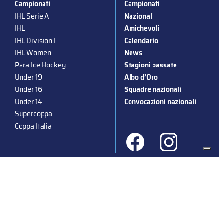
Campionati
Campionati
IHL Serie A
Nazionali
IHL
Amichevoli
IHL Division I
Calendario
IHL Women
News
Para Ice Hockey
Stagioni passate
Under 19
Albo d’Oro
Under 16
Squadre nazionali
Under 14
Convocazioni nazionali
Supercoppa
Coppa Italia