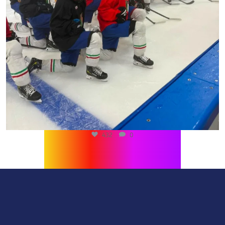
432
0