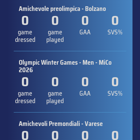
Amichevole preolimpica - Bolzano
0
0
0
0
game
game
GAA
SVS%
dressed
played
Olympic Winter Games - Men - MiCo
2026
0
0
0
0
game
game
GAA
SVS%
dressed
played
Amichevoli Premondiali - Varese
0
0
0
0