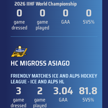
2026 IIHF World Championship
0
0
0
0
game
game
GAA
SVS%
dressed
played
HC MIGROSS ASIAGO
FRIENDLY MATCHES ICE AND ALPS HOCKEY
LEAGUE - ICE AND ALPS HL
3
2
3.04
81.8
game
game
GAA
SVS%
dressed
played