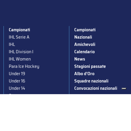
Campionati
Campionati
IHL Serie A
Nazionali
IHL
Amichevoli
IHL Division I
Calendario
IHL Women
News
Para Ice Hockey
Stagioni passate
Under 19
Albo d’Oro
Under 16
Squadre nazionali
Under 14
Convocazioni nazionali
Supercoppa
Coppa Italia