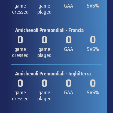
game
game
GAA
SVS%
dressed
played
Amichevoli Premondiali - Francia
0
0
0
0
game
game
GAA
SVS%
dressed
played
Amichevoli Premondiali - Inghilterra
0
0
0
0
game
game
GAA
SVS%
dressed
played