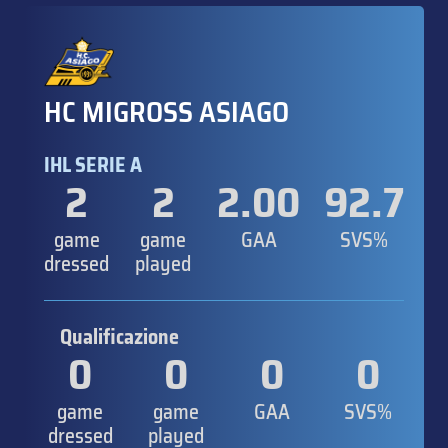
HC MIGROSS ASIAGO
IHL SERIE A
2
2
2.00
92.7
game
game
GAA
SVS%
dressed
played
Qualificazione
0
0
0
0
game
game
GAA
SVS%
dressed
played