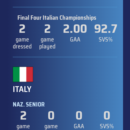
Final Four Italian Championships
2
2
2.00
92.7
game
game
GAA
SVS%
dressed
played
ITALY
NAZ. SENIOR
2
0
0
0
game
game
GAA
SVS%