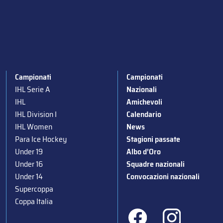
Campionati
Campionati
IHL Serie A
Nazionali
IHL
Amichevoli
IHL Division I
Calendario
IHL Women
News
Para Ice Hockey
Stagioni passate
Under 19
Albo d’Oro
Under 16
Squadre nazionali
Under 14
Convocazioni nazionali
Supercoppa
Coppa Italia