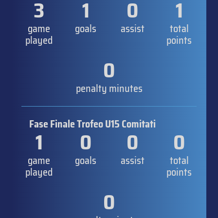
3
1
0
1
game
goals
assist
total
played
points
0
penalty minutes
Fase Finale Trofeo U15 Comitati
1
0
0
0
game
goals
assist
total
played
points
0