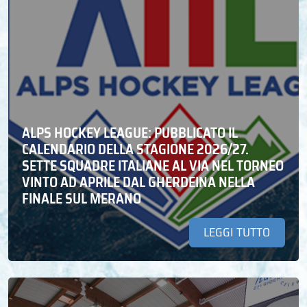
ALPS HOCKEY LEAGUE: PUBBLICATO IL
CALENDARIO DELLA STAGIONE 2026/27.
SETTE SQUADRE ITALIANE AL VIA NEL TORNEO
VINTO AD APRILE DAL GHERDEINA NELLA
FINALE SUL MERANO
LEGGI TUTTO