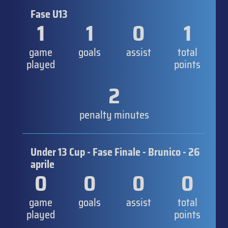
Fase U13
1
1
0
1
game
goals
assist
total
played
points
2
penalty minutes
Under 13 Cup - Fase Finale - Brunico - 26
aprile
0
0
0
0
game
goals
assist
total
played
points