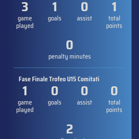
3
1
0
1
game
goals
assist
total
played
points
0
penalty minutes
Fase Finale Trofeo U15 Comitati
1
0
0
0
game
goals
assist
total
played
points
2