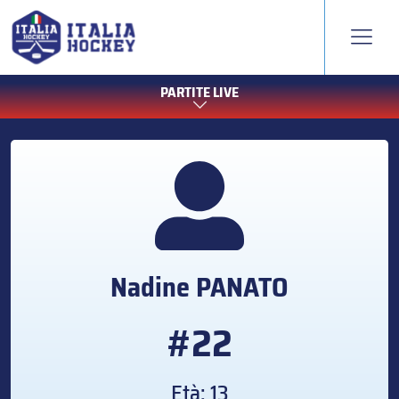
PARTITE LIVE
Nadine
PANATO
#22
Età: 13