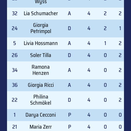
Wyss
32
Lia Schumacher
A
4
2
2
Giorgia
24
D
4
2
1
Petrimpol
5
Livia Hossmann
A
4
1
2
26
Soler Tilla
D
4
0
2
Ramona
34
A
4
0
2
Henzen
36
Giorgia Ricci
A
4
0
2
Philina
22
D
4
0
2
Schmökel
1
Darya Cecconi
P
4
0
0
21
Maria Zerr
P
4
0
0