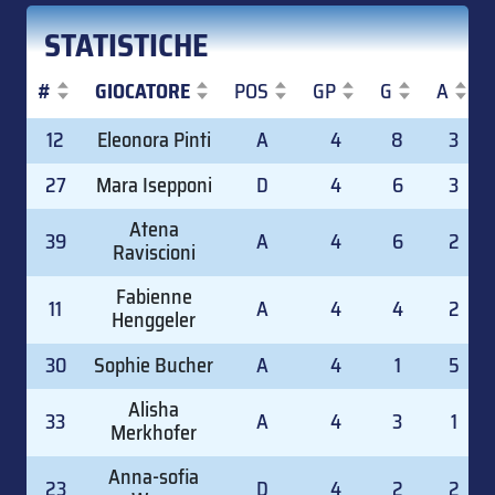
STATISTICHE
#
GIOCATORE
POS
GP
G
A
#
GIOCATORE
POS
GP
G
A
12
Eleonora Pinti
A
4
8
3
27
Mara Isepponi
D
4
6
3
Atena
39
A
4
6
2
Raviscioni
Fabienne
11
A
4
4
2
Henggeler
30
Sophie Bucher
A
4
1
5
Alisha
33
A
4
3
1
Merkhofer
Anna-sofia
23
D
4
2
2