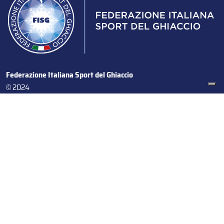
Federazione Italiana Sport del Ghiaccio
© 2024
Iscrizione al Registro delle Persone Giuridiche di Milano
n.1562/2017 CF 97016560159 | P. IVA 05235981007 Sede
Legale: Via Piranesi 46 – 20137 – Milano