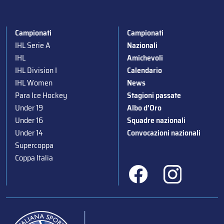
Campionati
Campionati
IHL Serie A
Nazionali
IHL
Amichevoli
IHL Division I
Calendario
IHL Women
News
Para Ice Hockey
Stagioni passate
Under 19
Albo d’Oro
Under 16
Squadre nazionali
Under 14
Convocazioni nazionali
Supercoppa
Coppa Italia