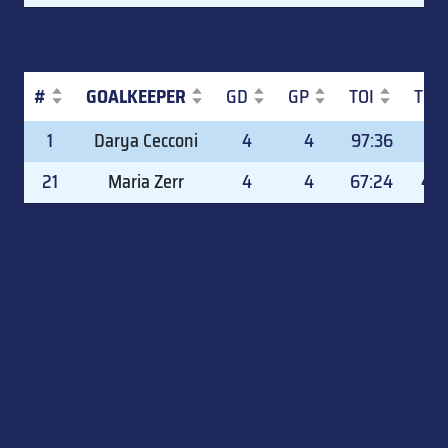
#
GOALKEEPER
GD
GP
TOI
TOI
#
GOALKEEPER
GD
GP
TOI
TOI
1
Darya Cecconi
4
4
97:36
59.
21
Maria Zerr
4
4
67:24
40.