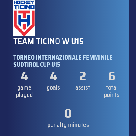
TEAM TICINO W U15
TORNEO INTERNAZIONALE FEMMINILE
SUDTIROL CUP U15
4
4
2
6
game
goals
assist
total
played
points
0
penalty minutes