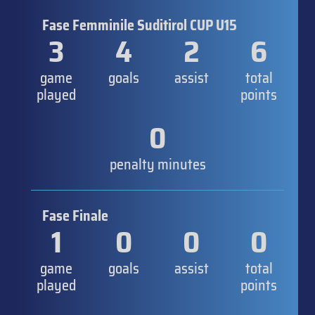
Fase Femminile Suditirol CUP U15
3
4
2
6
game
goals
assist
total
played
points
0
penalty minutes
Fase Finale
1
0
0
0
game
goals
assist
total
played
points