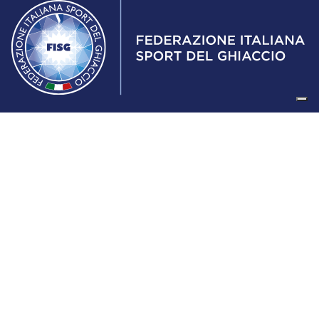
Federazione Italiana Sport del Ghiaccio
© 2024
Iscrizione al Registro delle Persone Giuridiche di Milano
n.1562/2017 CF 97016560159 | P. IVA 05235981007 Sede
Legale: Via Piranesi 46 – 20137 – Milano