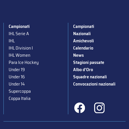
Campionati
Campionati
IHL Serie A
Nazionali
IHL
Amichevoli
IHL Division I
Calendario
IHL Women
News
Para Ice Hockey
Stagioni passate
Under 19
Albo d’Oro
Under 16
Squadre nazionali
Under 14
Convocazioni nazionali
Supercoppa
Coppa Italia