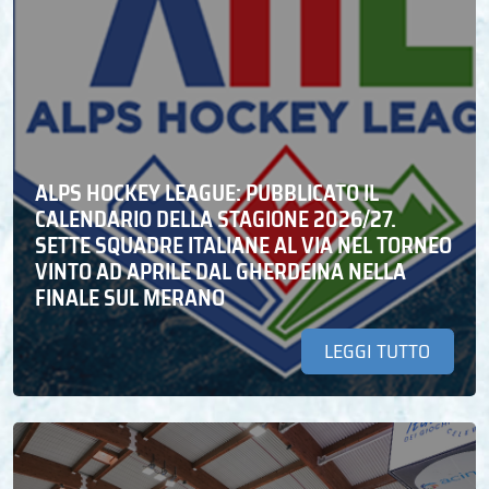
ALPS HOCKEY LEAGUE: PUBBLICATO IL
CALENDARIO DELLA STAGIONE 2026/27.
SETTE SQUADRE ITALIANE AL VIA NEL TORNEO
VINTO AD APRILE DAL GHERDEINA NELLA
FINALE SUL MERANO
LEGGI TUTTO