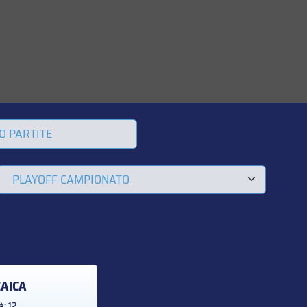
O PARTITE
ZAICA
à: 12