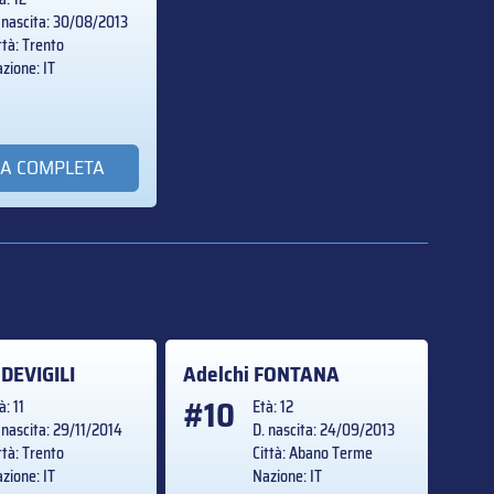
 nascita: 30/08/2013
ttà: Trento
zione: IT
A COMPLETA
o
DEVIGILI
Adelchi
FONTANA
#10
à: 11
Età: 12
 nascita: 29/11/2014
D. nascita: 24/09/2013
ttà: Trento
Città: Abano Terme
zione: IT
Nazione: IT