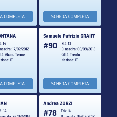
A COMPLETA
SCHEDA COMPLETA
ONTANA
Samuele Patrizio
GRAIFF
#90
à: 14
Età: 13
 nascita: 17/02/2012
D. nascita: 06/09/2012
ttà: Abano Terme
Città: Trento
zione: IT
Nazione: IT
A COMPLETA
SCHEDA COMPLETA
IAN
Andrea
ZORZI
#78
à: 14
Età: 14
 nascita: 26/03/2012
D. nascita: 04/02/2012