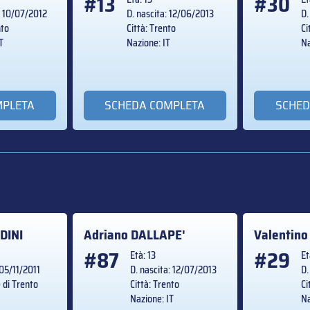
#13
#30
: 10/07/2012
D. nascita: 12/06/2013
D.
nto
Città: Trento
Ci
T
Nazione: IT
Na
MPLETA
SCHEDA COMPLETA
SCHED
DINI
Adriano
DALLAPE'
Valentin
#87
#29
Età: 13
Et
 05/11/2011
D. nascita: 12/07/2013
D.
e di Trento
Città: Trento
Ci
T
Nazione: IT
Na