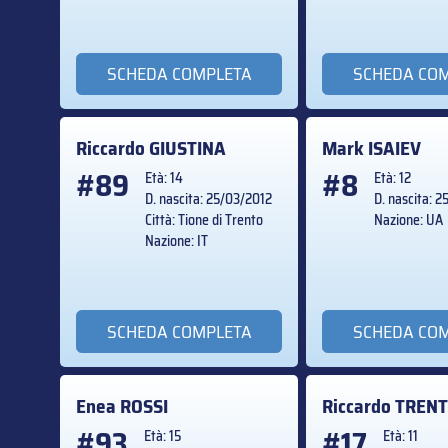
SCHEDA COMPLETA
SCHEDA CO
Riccardo
GIUSTINA
Mark
ISAIEV
#89
#8
Età: 14
Età: 12
D. nascita: 25/03/2012
D. nascita: 
Città: Tione di Trento
Nazione: UA
Nazione: IT
SCHEDA COMPLETA
SCHEDA CO
Enea
ROSSI
Riccardo
TRENT
#93
#17
Età: 15
Età: 11