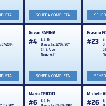
MPLETA
SCHEDA COMPLETA
SCHED
Gevan
FARINA
Erasmo
F
#4
#23
Età: 15
Et
03/07/2014
D. nascita: 22/07/2011
D.
Città: Arco
Ci
Nazione: IT
Na
MPLETA
SCHEDA COMPLETA
SCHED
Mario
TRICOCI
Michele
V
#6
#26
Età: 14
Et
 01/08/2011
D. nascita: 09/08/2012
D.