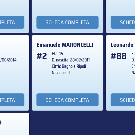
MPLETA
SCHEDA COMPLETA
SCHED
Emanuele
MARONCELLI
Leonardo
#2
#88
Età: 15
Et
25/06/2014
D. nascita: 28/02/2011
D.
Città: Bagno a Ripoli
Ci
Nazione: IT
Na
MPLETA
SCHEDA COMPLETA
SCHED
I