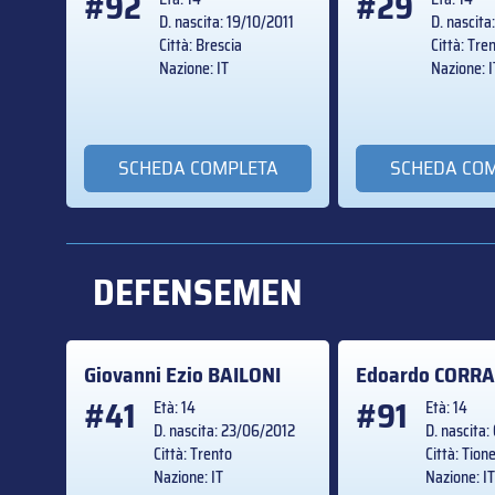
#92
#29
D. nascita: 19/10/2011
D. nascita
Città: Brescia
Città: Tre
Nazione: IT
Nazione: I
SCHEDA COMPLETA
SCHEDA CO
DEFENSEMEN
Giovanni Ezio
BAILONI
Edoardo
CORRA
#41
#91
Età: 14
Età: 14
D. nascita: 23/06/2012
D. nascita:
Città: Trento
Città: Tion
Nazione: IT
Nazione: I