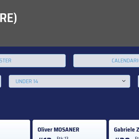
RE)
STER
CALENDARI
Oliver
MOSANER
Gabriele
Età: 13
Et