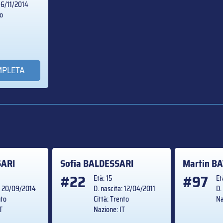
 16/11/2014
to
MPLETA
SARI
Sofia
BALDESSARI
Martin
BA
#22
#97
Età: 15
Et
a: 20/09/2014
D. nascita: 12/04/2011
D.
nto
Città: Trento
Na
T
Nazione: IT