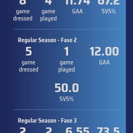
8
4
11.74
67.2
game
game
GAA
SVS%
dressed
played
Regular Season - Fase 2
5
1
12.00
game
game
GAA
dressed
played
50.0
SVS%
Regular Season - Fase 3
2
2
6.55
73.5