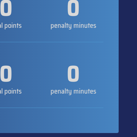
0
0
al points
penalty minutes
0
0
al points
penalty minutes