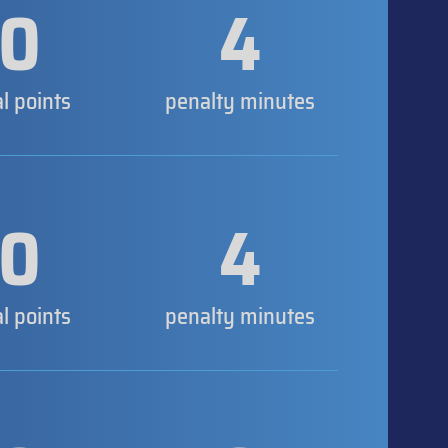
0
4
al points
penalty minutes
0
4
al points
penalty minutes