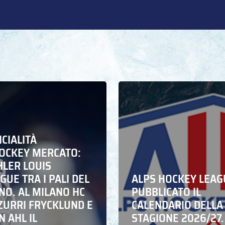
ICIALITÀ
HOCKEY MERCATO:
HLER LOUIS
UE TRA I PALI DEL
ALPS HOCKEY LEAG
NO. AL MILANO HC
PUBBLICATO IL
ZZURRI FRYCKLUND E
CALENDARIO DELLA
N AHL IL
STAGIONE 2026/27.