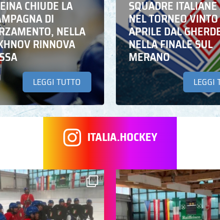
EINA CHIUDE LA
SQUADRE ITALIANE 
AMPAGNA DI
NEL TORNEO VINTO
RZAMENTO, NELLA
APRILE DAL GHERD
IKHNOV RINNOVA
NELLA FINALE SUL
ASSA
MERANO
LEGGI TUTTO
LEGGI 
ITALIA.HOCKEY