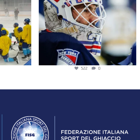
522
0