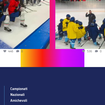
446
0
536
0
Campionati
Nazionali
Amichevoli