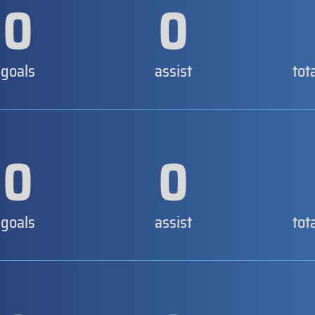
0
0
goals
assist
tot
0
0
goals
assist
tot