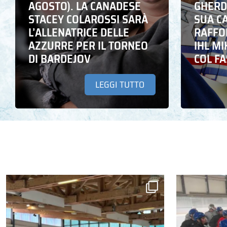
AGOSTO). LA CANADESE
GHERD
STACEY COLAROSSI SARÀ
SUA C
L’ALLENATRICE DELLE
RAFFO
AZZURRE PER IL TORNEO
IHL M
DI BARDEJOV
COL F
LEGGI TUTTO