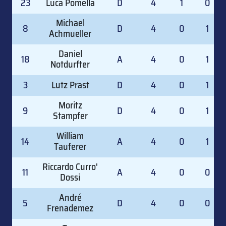
23
Luca Pomella
D
4
1
0
Michael
8
D
4
0
1
Achmueller
Daniel
18
A
4
0
1
Notdurfter
3
Lutz Prast
D
4
0
1
Moritz
9
D
4
0
1
Stampfer
William
14
A
4
0
1
Tauferer
Riccardo Curro'
11
A
4
0
0
Dossi
André
5
D
4
0
0
Frenademez