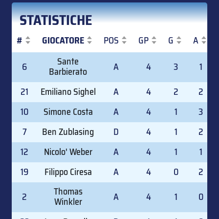
STATISTICHE
#
GIOCATORE
POS
GP
G
A
#
GIOCATORE
POS
GP
G
A
Sante
6
A
4
3
1
Barbierato
21
Emiliano Sighel
A
4
2
2
10
Simone Costa
A
4
1
3
7
Ben Zublasing
D
4
1
2
12
Nicolo' Weber
A
4
1
1
19
Filippo Ciresa
A
4
0
2
Thomas
2
A
4
1
0
Winkler