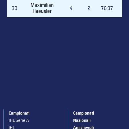
Maximilian
30
4
2
76:37
47.
Haeusler
Campionati
Campionati
IHL Serie A
Nazionali
IHL
Amichevoli