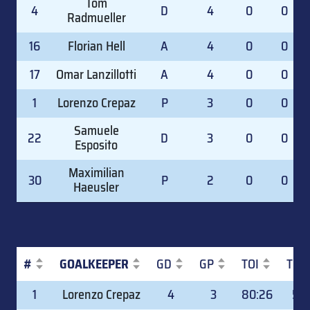
Tom
4
D
4
0
0
Radmueller
16
Florian Hell
A
4
0
0
17
Omar Lanzillotti
A
4
0
0
1
Lorenzo Crepaz
P
3
0
0
Samuele
22
D
3
0
0
Esposito
Maximilian
30
P
2
0
0
Haeusler
#
GOALKEEPER
GD
GP
TOI
TOI
#
GOALKEEPER
GD
GP
TOI
TOI
1
Lorenzo Crepaz
4
3
80:26
50.