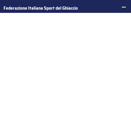
Federazione Italiana Sport del Ghiaccio
© 2024
Iscrizione al Registro delle Persone Giuridiche di Milano
n.1562/2017 CF 97016560159 | P. IVA 05235981007 Sede
Legale: Via Piranesi 46 – 20137 – Milano
Le tue preferenze relative alla privacy
Informativa sulla raccolta