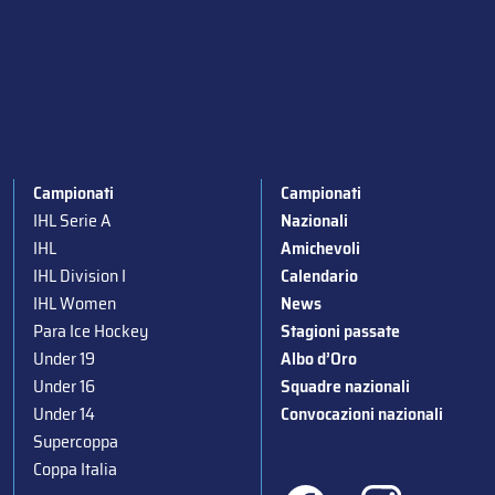
Campionati
Campionati
IHL Serie A
Nazionali
IHL
Amichevoli
IHL Division I
Calendario
IHL Women
News
Para Ice Hockey
Stagioni passate
Under 19
Albo d’Oro
Under 16
Squadre nazionali
Under 14
Convocazioni nazionali
Supercoppa
Coppa Italia