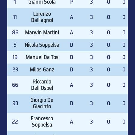
1
Gianni Scola
P
3
0
0
Lorenzo
11
A
3
0
0
Dall'agnol
86
Marwin Martini
A
3
0
0
5
Nicola Soppelsa
D
3
0
0
19
Manuel Da Tos
D
3
0
0
23
Milos Ganz
D
3
0
0
Riccardo
66
A
3
0
0
Dell'Osbel
Giorgio De
93
D
3
0
0
Giacinto
Francesco
22
A
3
0
0
Soppelsa