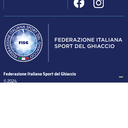
Federazione Italiana Sport del Ghiaccio
© 2024
Iscrizione al Registro delle Persone Giuridiche di Milano
n.1562/2017 CF 97016560159 | P. IVA 05235981007 Sede
Legale: Via Piranesi 46 – 20137 – Milano