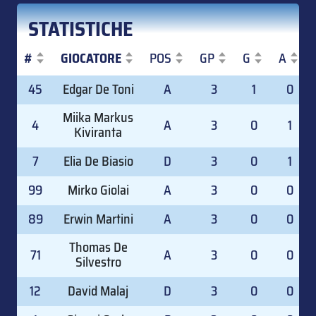
STATISTICHE
#
GIOCATORE
POS
GP
G
A
#
GIOCATORE
POS
GP
G
A
45
Edgar De Toni
A
3
1
0
Miika Markus
4
A
3
0
1
Kiviranta
7
Elia De Biasio
D
3
0
1
99
Mirko Giolai
A
3
0
0
89
Erwin Martini
A
3
0
0
Thomas De
71
A
3
0
0
Silvestro
12
David Malaj
D
3
0
0