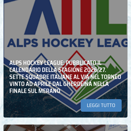
ALPS HOCKEY LEAGUE: PUBBLICATO IL
CALENDARIO DELLA STAGIONE 2026/27.
SETTE SQUADRE ITALIANE AL VIA NEL TORNEO
VINTO AD APRILE DAL GHERDEINA NELLA
FINALE SUL MERANO
LEGGI TUTTO