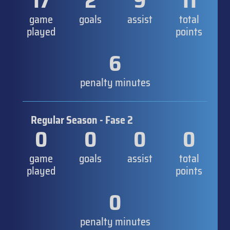
17
2
9
11
game
goals
assist
total
played
points
6
penalty minutes
Regular Season - Fase 2
0
0
0
0
game
goals
assist
total
played
points
0
penalty minutes