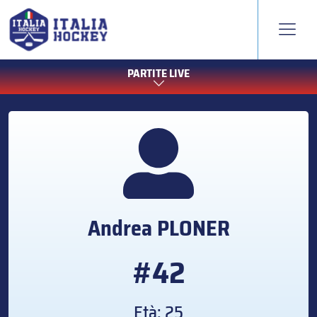
PARTITE LIVE
Andrea
PLONER
#42
Età: 25