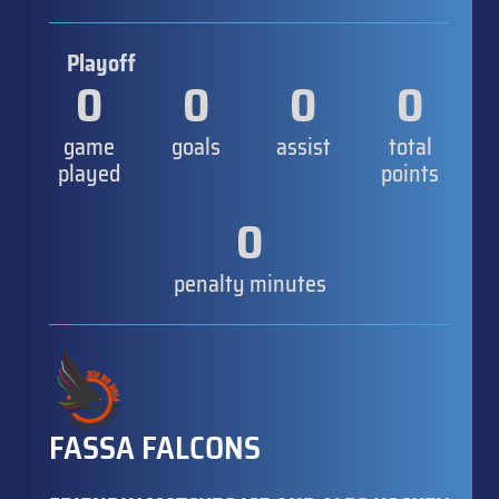
Playoff
0
0
0
0
game
goals
assist
total
played
points
0
penalty minutes
FASSA FALCONS