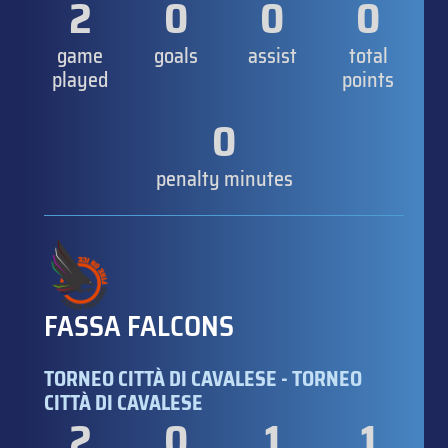
2
0
0
0
game
goals
assist
total
played
points
0
penalty minutes
FASSA FALCONS
TORNEO CITTÀ DI CAVALESE - TORNEO
CITTÀ DI CAVALESE
2
0
1
1