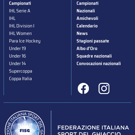
Campionati
Campionati
IHL Serie A
Nazionali
IHL
Amichevoli
IHL Division I
Calendario
IHL Women
News
Para Ice Hockey
Stagioni passate
Under 19
Albo d’Oro
Under 16
Squadre nazionali
Under 14
Convocazioni nazionali
Supercoppa
Coppa Italia