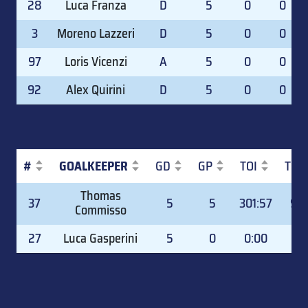
28
Luca Franza
D
5
0
0
3
Moreno Lazzeri
D
5
0
0
97
Loris Vicenzi
A
5
0
0
92
Alex Quirini
D
5
0
0
#
GOALKEEPER
GD
GP
TOI
TOI
#
GOALKEEPER
GD
GP
TOI
TOI
Thomas
37
5
5
301:57
99.
Commisso
27
Luca Gasperini
5
0
0:00
0.