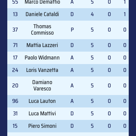
55
Marco Demattio
A
5
0
1
13
Daniele Cataldi
D
4
0
1
Thomas
37
P
5
0
0
Commisso
71
Mattia Lazzeri
D
5
0
0
17
Paolo Widmann
A
5
0
0
24
Loris Vanzetta
A
5
0
0
Damiano
20
A
5
0
0
Varesco
96
Luca Lauton
A
5
0
0
31
Luca Mattivi
D
5
0
0
15
Piero Simoni
D
5
0
0