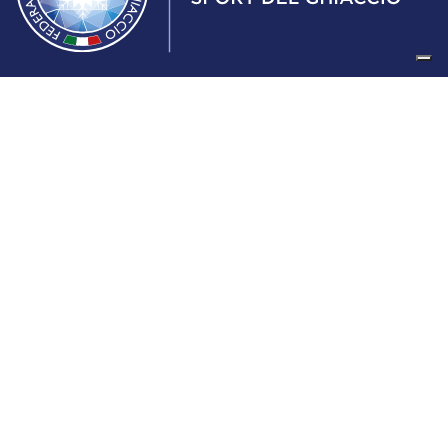
Federazione Italiana Sport del Ghiaccio
© 2024
Iscrizione al Registro delle Persone Giuridiche di Milano
n.1562/2017 CF 97016560159 | P. IVA 05235981007 Sede
Legale: Via Piranesi 46 – 20137 – Milano