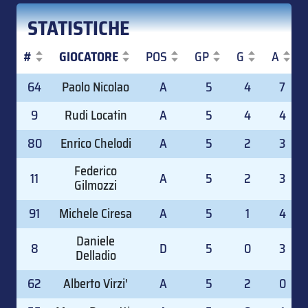
STATISTICHE
#
GIOCATORE
POS
GP
G
A
#
GIOCATORE
POS
GP
G
A
64
Paolo Nicolao
A
5
4
7
9
Rudi Locatin
A
5
4
4
80
Enrico Chelodi
A
5
2
3
Federico
11
A
5
2
3
Gilmozzi
91
Michele Ciresa
A
5
1
4
Daniele
8
D
5
0
3
Delladio
62
Alberto Virzi'
A
5
2
0