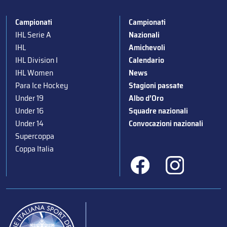
Campionati
Campionati
IHL Serie A
Nazionali
IHL
Amichevoli
IHL Division I
Calendario
IHL Women
News
Para Ice Hockey
Stagioni passate
Under 19
Albo d’Oro
Under 16
Squadre nazionali
Under 14
Convocazioni nazionali
Supercoppa
Coppa Italia