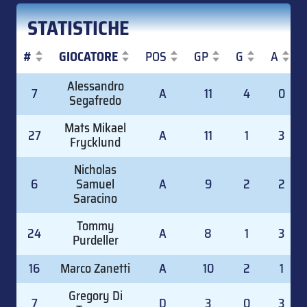
STATISTICHE
#
GIOCATORE
POS
GP
G
A
#
GIOCATORE
POS
GP
G
A
Alessandro
7
A
11
4
0
Segafredo
Mats Mikael
27
A
11
1
3
Frycklund
Nicholas
6
Samuel
A
9
2
2
Saracino
Tommy
24
A
8
1
3
Purdeller
16
Marco Zanetti
A
10
2
1
Gregory Di
7
D
3
0
3