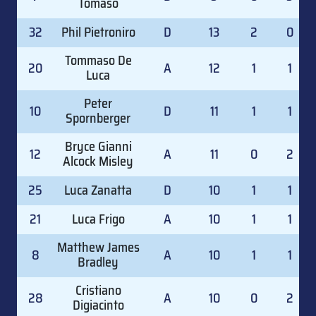
Tomaso
32
Phil Pietroniro
D
13
2
0
Tommaso De
20
A
12
1
1
Luca
Peter
10
D
11
1
1
Spornberger
Bryce Gianni
12
A
11
0
2
Alcock Misley
25
Luca Zanatta
D
10
1
1
21
Luca Frigo
A
10
1
1
Matthew James
8
A
10
1
1
Bradley
Cristiano
28
A
10
0
2
Digiacinto