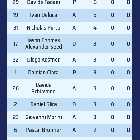
29
Davide Fadani
P
6
0
0
19
Ivan Deluca
A
5
0
0
31
Nicholas Porco
A
4
0
0
Jason Thomas
17
D
3
0
0
Alexander Seed
22
Diego Kostner
A
3
0
0
1
Damian Clara
P
3
0
0
Davide
26
A
3
0
0
Schiavone
2
Daniel Glira
D
3
0
0
23
Giovanni Morini
A
3
0
0
6
Pascal Brunner
A
2
0
0