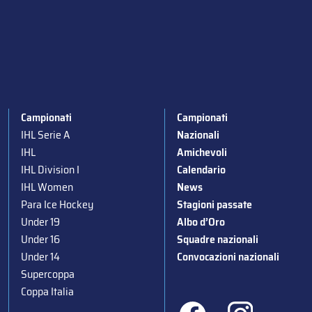
Campionati
Campionati
IHL Serie A
Nazionali
IHL
Amichevoli
IHL Division I
Calendario
IHL Women
News
Para Ice Hockey
Stagioni passate
Under 19
Albo d’Oro
Under 16
Squadre nazionali
Under 14
Convocazioni nazionali
Supercoppa
Coppa Italia