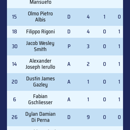
Mansueto
Olmo Pietro
15
D
4
1
0
Albis
18
Filippo Rigoni
D
4
0
1
Jacob Wesley
30
P
3
0
1
Smith
Alexander
14
A
2
0
1
Joseph Ierullo
Dustin James
20
A
1
0
1
Gazley
Fabian
6
A
1
0
1
Gschliesser
Dylan Damian
26
D
9
0
0
Di Perna