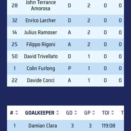
John Terrance
28
D
2
0
0
Amorosa
32
Enrico Larcher
D
2
0
0
14
Julius Ramoser
A
2
0
0
25
Filippo Rigoni
A
2
0
0
50
David Trivellato
D
1
0
0
1
Colin Furlong
P
1
0
0
22
Davide Conci
A
1
0
0
#
GOALKEEPER
GD
GP
TOI
TOI
#
GOALKEEPER
GD
GP
TOI
TOI
1
Damian Clara
3
3
119:08
16.