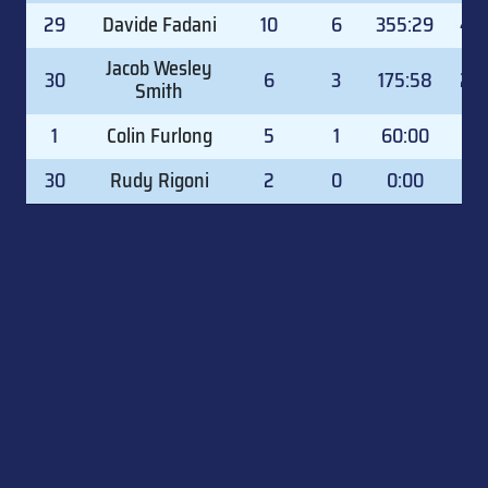
29
Davide Fadani
10
6
355:29
49.
Jacob Wesley
30
6
3
175:58
24.
Smith
1
Colin Furlong
5
1
60:00
8.
30
Rudy Rigoni
2
0
0:00
0.