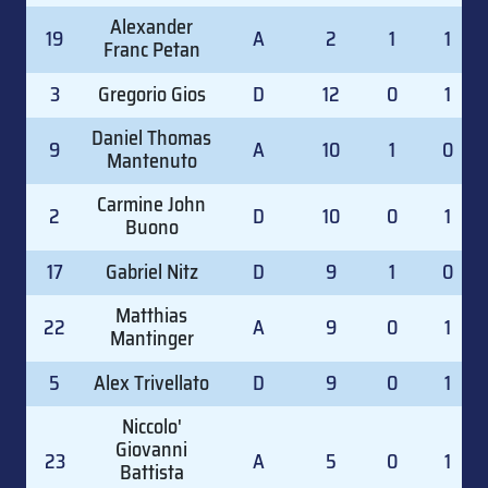
Alexander
19
A
2
1
1
Franc Petan
3
Gregorio Gios
D
12
0
1
Daniel Thomas
9
A
10
1
0
Mantenuto
Carmine John
2
D
10
0
1
Buono
17
Gabriel Nitz
D
9
1
0
Matthias
22
A
9
0
1
Mantinger
5
Alex Trivellato
D
9
0
1
Niccolo'
Giovanni
23
A
5
0
1
Battista